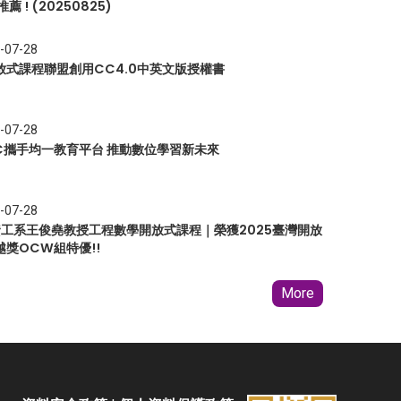
推薦 ! (20250825)
-07-28
放式課程聯盟創用CC4.0中英文版授權書
-07-28
EC攜手均一教育平台 推動數位學習新未來
-07-28
 資工系王俊堯教授工程數學開放式課程｜榮獲2025臺灣開放
越獎OCW組特優!!
More