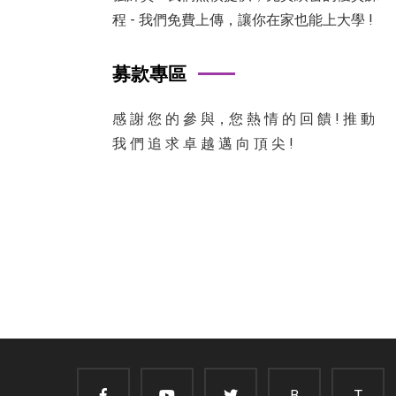
程 - 我們免費上傳，讓你在家也能上大學 !
募款專區
感 謝 您 的 參 與，您 熱 情 的 回 饋 ! 推 動
我 們 追 求 卓 越 邁 向 頂 尖 !
B
T