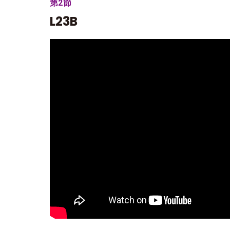
第2節
L23B