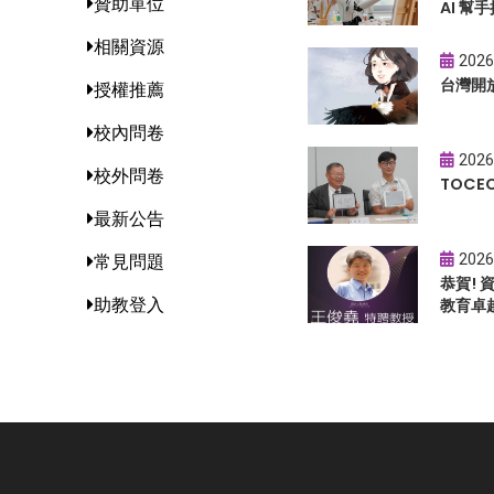
贊助單位
AI 幫手
相關資源
2026
台灣開
授權推薦
校內問卷
2026
校外問卷
TOC
最新公告
2026
常見問題
恭賀!
助教登入
教育卓