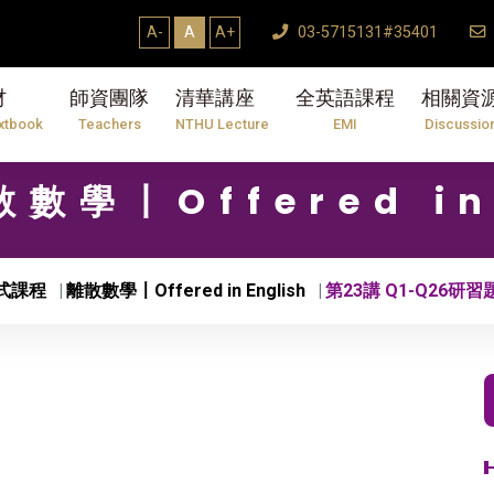
A-
A
A+
03-5715131#35401
材
師資團隊
清華講座
全英語課程
相關資
xtbook
Teachers
NTHU Lecture
EMI
Discussio
散數學〡Offered in
式課程
離散數學〡Offered in English
第23講 Q1-Q26研