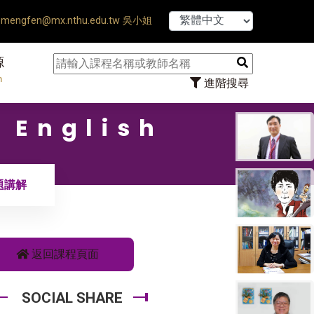
【7/31】114學
mengfen@mx.nthu.edu.tw 吳小姐
源
n
進階搜尋
 English
習題講解
返回課程頁面
SOCIAL SHARE