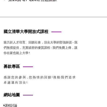
國立清華大學開放式課程
致力於人才培育、回饋社會，頂尖大學的堅強師資 - 我
們無償提供，充實縝密的優質課程 - 我們免費上傳，讓
你在家也能上大學 !
募款專區
感 謝 您 的 參 與，您 熱 情 的 回 饋 ! 推 動 我 們 追 求
卓 越 邁 向 頂 尖 !
網站地圖
課程討論