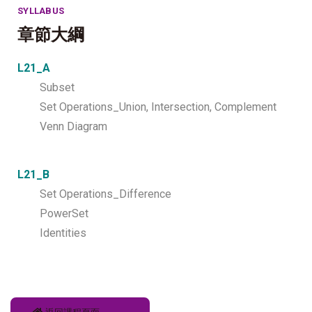
SYLLABUS
章節大綱
L21_A
Subset
Set Operations_Union, Intersection, Complement
Venn Diagram
L21_B
Set Operations_Difference
PowerSet
Identities