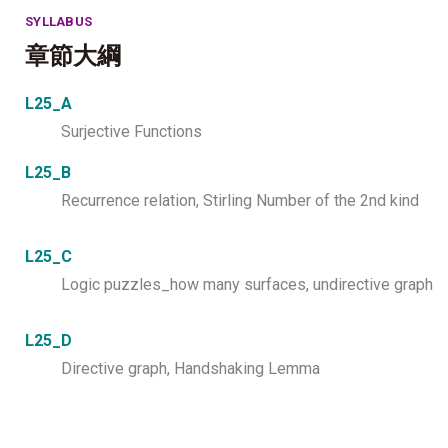
SYLLABUS
章節大綱
L25_A
Surjective Functions
L25_B
Recurrence relation, Stirling Number of the 2nd kind
L25_C
Logic puzzles_how many surfaces, undirective graph
L25_D
Directive graph, Handshaking Lemma