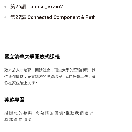
第26講 Tutorial_exam2
第27講 Connected Component & Path
國立清華大學開放式課程
致力於人才培育、回饋社會，頂尖大學的堅強師資 - 我
們無償提供，充實縝密的優質課程 - 我們免費上傳，讓
你在家也能上大學 !
募款專區
感 謝 您 的 參 與，您 熱 情 的 回 饋 ! 推 動 我 們 追 求
卓 越 邁 向 頂 尖 !