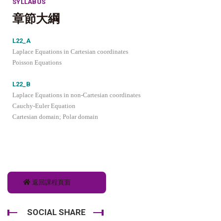
SYLLABUS
章節大綱
L22_A
Laplace Equations in Cartesian coordinates
Poisson Equations
L22_B
Laplace Equations in non-Cartesian coordinates
Cauchy-Euler Equation
Cartesian domain; Polar domain
返回課程頁面
SOCIAL SHARE