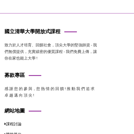
國立清華大學開放式課程
致力於人才培育、回饋社會，頂尖大學的堅強師資 - 我
們無償提供，充實縝密的優質課程 - 我們免費上傳，讓
你在家也能上大學 !
募款專區
感 謝 您 的 參 與，您 熱 情 的 回 饋 ! 推 動 我 們 追 求
卓 越 邁 向 頂 尖 !
網站地圖
課程討論