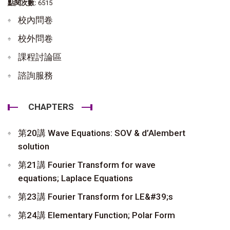
點閱次數:
6515
校內問卷
校外問卷
課程討論區
諮詢服務
CHAPTERS
第20講 Wave Equations: SOV & d’Alembert
solution
第21講 Fourier Transform for wave
equations; Laplace Equations
第23講 Fourier Transform for LE&#39;s
第24講 Elementary Function; Polar Form