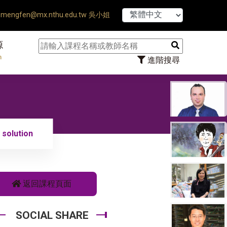
【7/31】114學
mengfen@mx.nthu.edu.tw 吳小姐
源
n
進階搜尋
solution
返回課程頁面
SOCIAL SHARE