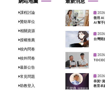
網站地圖
最新消息
課程討論
2026
善用 A
贊助單位
AI 幫手
相關資源
2026
台灣開
授權推薦
校內問卷
2026
校外問卷
TOC
最新公告
2026
常見問題
恭賀!
助教登入
教育卓