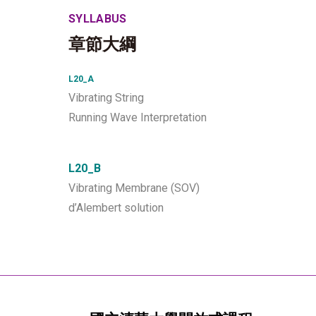
SYLLABUS
章節大綱
L20_A
Vibrating String
Running Wave Interpretation
L20_B
Vibrating Membrane (SOV)
d’Alembert solution