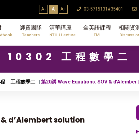
A-
A
A+
03-5715131#35401
材
師資團隊
清華講座
全英語課程
相關資
xtbook
Teachers
NTHU Lecture
EMI
Discussio
10302 工程數學二
程
工程數學二
第20講 Wave Equations: SOV & d’Alembert 
& d’Alembert solution