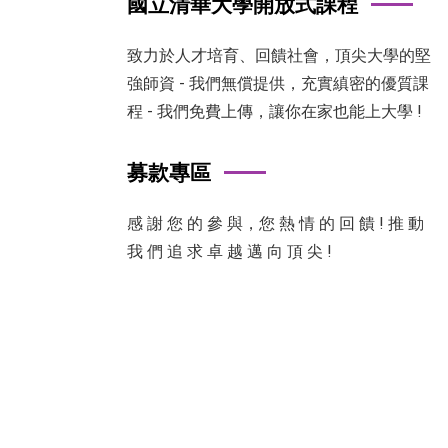
國立清華大學開放式課程
致力於人才培育、回饋社會，頂尖大學的堅
強師資 - 我們無償提供，充實縝密的優質課
程 - 我們免費上傳，讓你在家也能上大學 !
募款專區
感 謝 您 的 參 與，您 熱 情 的 回 饋 ! 推 動
我 們 追 求 卓 越 邁 向 頂 尖 !