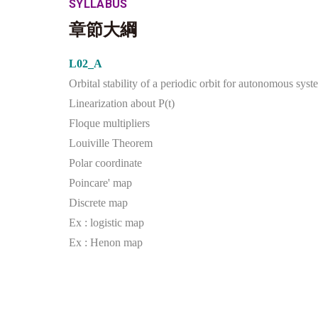
SYLLABUS
章節大綱
L02_A
Orbital stability of a periodic orbit for autonomous syst
Linearization about P(t)
Floque multipliers
Louiville Theorem
Polar coordinate
Poincare' map
Discrete map
Ex : logistic map
Ex : Henon map