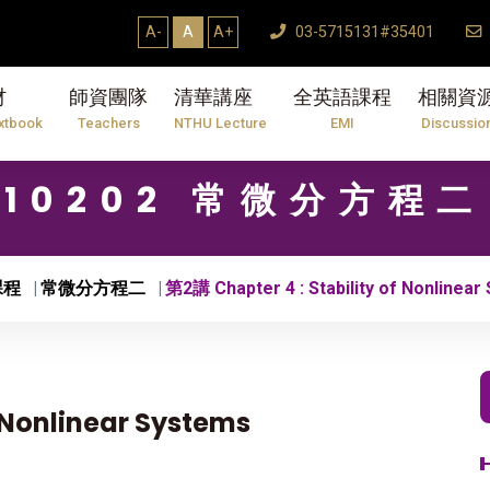
A-
A
A+
03-5715131#35401
材
師資團隊
清華講座
全英語課程
相關資
xtbook
Teachers
NTHU Lecture
EMI
Discussio
10202 常微分方程二
課程
常微分方程二
第2講 Chapter 4 : Stability of Nonlinear
f Nonlinear Systems