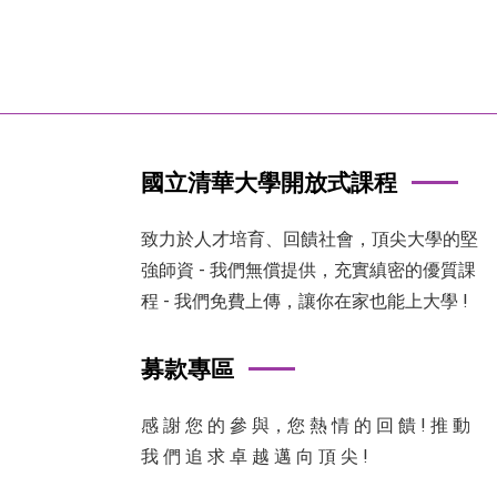
國立清華大學開放式課程
致力於人才培育、回饋社會，頂尖大學的堅
強師資 - 我們無償提供，充實縝密的優質課
程 - 我們免費上傳，讓你在家也能上大學 !
募款專區
感 謝 您 的 參 與，您 熱 情 的 回 饋 ! 推 動
我 們 追 求 卓 越 邁 向 頂 尖 !