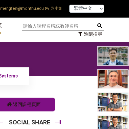
【7/31】
mengfen@mx.nthu.edu.tw 吳小姐
源
n
進階搜尋
 Systems
返回課程頁面
SOCIAL SHARE