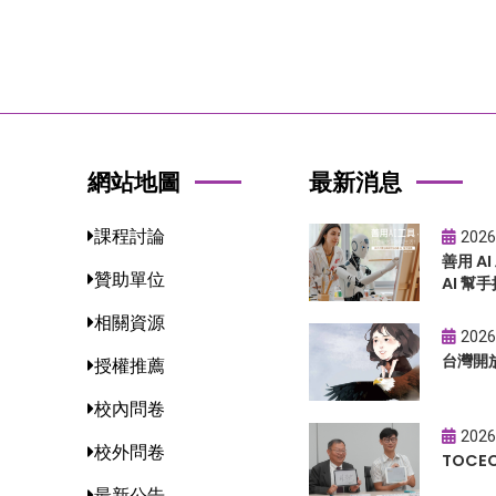
網站地圖
最新消息
課程討論
2026
善用 A
贊助單位
AI 幫手
相關資源
2026
台灣開
授權推薦
校內問卷
2026
校外問卷
TOC
最新公告