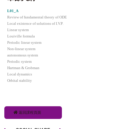
L01_A
Review of fundamental theory of ODE
Local existence of solutions of I.V.P.
Linear system
Louiville formula
Periodic linear system
Non-linear system
autonomous system
Periodic system
Hartman & Grobman
Local dynamics
Orbital stability
返回課程頁面