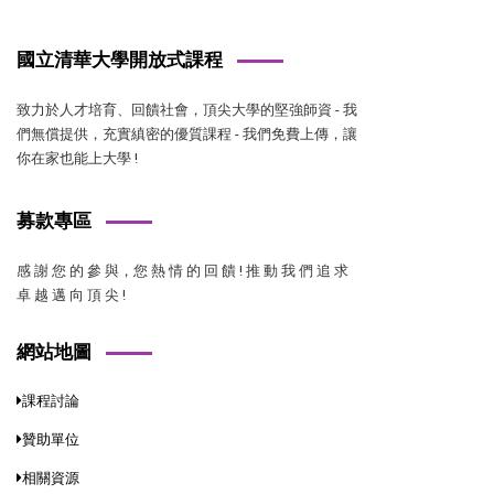
國立清華大學開放式課程
致力於人才培育、回饋社會，頂尖大學的堅強師資 - 我
們無償提供，充實縝密的優質課程 - 我們免費上傳，讓
你在家也能上大學 !
募款專區
感 謝 您 的 參 與，您 熱 情 的 回 饋 ! 推 動 我 們 追 求
卓 越 邁 向 頂 尖 !
網站地圖
課程討論
贊助單位
相關資源