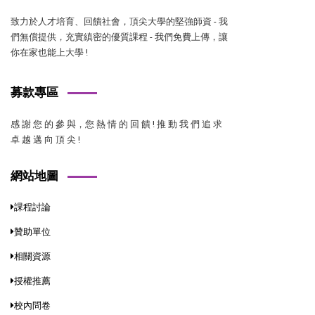
致力於人才培育、回饋社會，頂尖大學的堅強師資 - 我
們無償提供，充實縝密的優質課程 - 我們免費上傳，讓
你在家也能上大學 !
募款專區
感 謝 您 的 參 與，您 熱 情 的 回 饋 ! 推 動 我 們 追 求
卓 越 邁 向 頂 尖 !
網站地圖
課程討論
贊助單位
相關資源
授權推薦
校內問卷