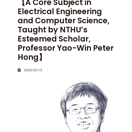
【A Core Subject in
Electrical Engineering
and Computer Science,
Taught by NTHU’s
Esteemed Scholar,
Professor Yao-Win Peter
Hong】
2025-02-13