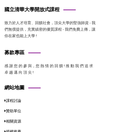
國立清華大學開放式課程
致力於人才培育、回饋社會，頂尖大學的堅強師資 - 我
們無償提供，充實縝密的優質課程 - 我們免費上傳，讓
你在家也能上大學 !
募款專區
感 謝 您 的 參 與，您 熱 情 的 回 饋 ! 推 動 我 們 追 求
卓 越 邁 向 頂 尖 !
網站地圖
課程討論
贊助單位
相關資源
授權推薦