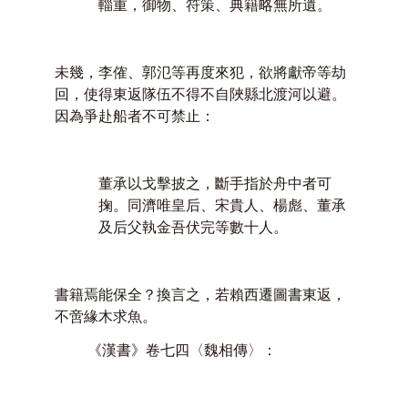
輜重，御物、符策、典籍略無所遺。
未幾，李傕、郭氾等再度來犯，欲將獻帝等劫
回，使得東返隊伍不得不自陜縣北渡河以避。
因為爭赴船者不可禁止：
董承以戈擊披之，斷手指於舟中者可
掬。同濟唯皇后、宋貴人、楊彪、董承
及后父執金吾伏完等數十人。
書籍焉能保全？換言之，若賴西遷圖書東返，
不啻緣木求魚。
《漢書》卷七四〈魏相傳〉：