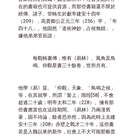
在的書籍也可提供資源，而那些書籍還不限於
經傳、諸子。管輅生於獻帝建安十四年
（
209
），高貴鄉公正元三年（
256
）卒，「年
四十八」。他固然「道術神妙，占候無錯」，
據他弟弟管辰說：
每觀輅書傳，惟有《易林》、風角及鳥
鳴、仰觀星書三十餘卷，世所共有。
他學《易》筮、「仰觀」天象、「鳥鳴之候」
等，在其就學，所謂「黌上」階段
[58]
，不會
超過二十歲：明帝太和二年（
228
）。擁有那
些書應當也在這段期間。《易林》乃兩漢舊
著，固不待論，餘者恐亦然，因為此時上去建
安十三年（
208
）赤壁之戰才二十年，這些書
若是入魏以來的新作，社會上不大可能那般普