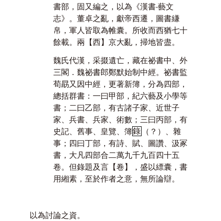
書部，固又編之，以為《漢書‧藝文
志》。董卓之亂，獻帝西遷，圖書縑
帛，軍人皆取為帷囊。所收而西猶七十
餘載。兩【西】京大亂，掃地皆盡。
魏氏代漢，采掇遺亡，藏在祕書中、外
三閣．魏祕書郎鄭默始制中經。祕書監
荀勗又因中經，更著新簿，分為四部，
總括群書：一曰甲部，紀六藝及小學等
書；二曰乙部，有古諸子家、近世子
家、兵書、兵家、術數；三曰丙部，有
史記、舊事、皇覽、簿
錄
（？）、雜
事；四曰丁部，有詩、賦、圖讚、汲
冢
書，大凡四部合二萬九千九百四十五
卷。但錄題及言【卷】，盛以縹囊，書
用緗素，至於作者之意，無所論辯。
以為討論之資。