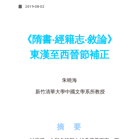
2019-08-02
《隋書‧經籍志‧敘論》
東漢至西晉節補正
朱曉海
新竹清華大學中國文學系所教授
摘
要