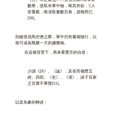
數乘，使取布軍中物，唯其所欲．

人
皆重載，唯渙取書數百卷，資糧而已
[50]
。
則縱使戎馬倥傯之際，軍中仍有書籍隨行，以
致可成為戰勝一方的擄獲物。
在這種背景下，再來看曹丕的自述：
少誦《詩》、《論》，及長而備歷五
經、四部。《史》、《漢》、諸子百家
之言靡不畢覽
[51]
。
以及魚豢的轉述：