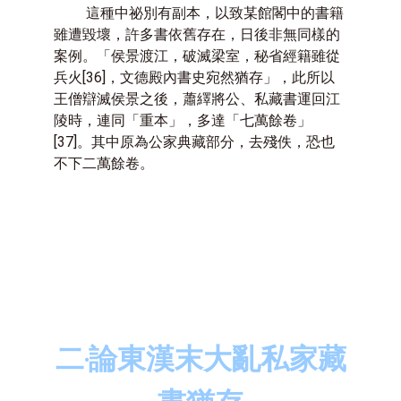
這種中祕別有副本，以致某館閣中的書籍
雖遭毀壞，許多書依舊存在，日後非無同樣的
案例。「侯景渡江，破滅梁室，秘省經籍雖從
兵火
[36]
，文德殿內書史宛然猶存」，此所以
王僧辯滅侯景之後，蕭繹將公、私藏書運回江
陵時，連同「重本」，多達「七萬餘卷」
[37]
。其中原為公家典藏部分，去殘佚，恐也
不下二萬餘卷。
二‧論東漢末大亂私家藏