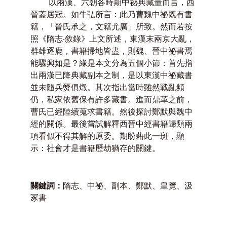
以兩漢、六朝各時期中祕典藏量而言，西
晉蓋居冠。如牛弘所言：此乃曹魏中祕既有書
籍，「晉氏承之，文籍尤廣」所致。然而若按
照《隋志‧敘錄》上文所述，東漢末兩京大亂，
群雄逐鹿，書籍掃地皆盡，則魏、晉中祕書焉
能驟興如是？緣是本文分為五個小節：首先指
出兩漢已降典藏副本之制，是以東漢中祕藏書
並未隨兵燹俱燬。其次指出當時雖然戰亂頻
仍，私家依舊保有許多藏書。進而鼎革之前，
曹氏已經陸續蒐求書籍。然後探討鄭默與魏中
經的關係。最後嘗試解釋西晉中經書籍歸類兩
項看似不得其解的原委。期盼藉此一斑，顯
示：社會才是書籍歷劫猶存的關鍵。
關鍵詞：
隋志、中祕、副本、鄭默、皇覽、汲
冢書