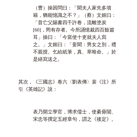
（曹）操因問曰：「
聞
夫人家先多墳
籍，猶能憶識之不？」（蔡）文姬曰：
「昔亡父賜書四千許卷，流離塗炭
[60]
，罔有存者。今所誦憶裁四百餘篇
耳」操曰：「今當使十吏就夫人寫
之。」文姬曰：「妾聞：男女之別，禮
不親授。乞給紙筆，真、草唯命。」於
是繕寫送之。
其次，《三國志》卷六〈劉表傳〉裴《注》所
引《英雄記》說：
表乃開立學官，博求儒士，使綦毋闓、
宋忠等撰定五經章句，謂之《後定》。