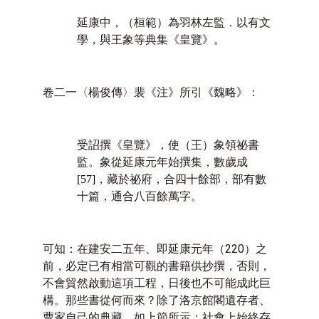
延康中，（桓範）為羽林左監．以有文
學，與王象等典集《皇覽》。
卷二一〈楊俊傳〉裴《注》所引《魏略》：
受詔撰《皇覽》，使（王）象領祕書
監。象從延康元年始撰集，數歲成
[57]
，藏於祕府，合四十餘部，部有數
十篇，通合八百餘萬字。
可知：在建安二五年、即延康元年（
220
）之
前，必定已有相當可觀的書籍供抄撰，否則，
不會貿然啟動這項工程，日後也不可能成此巨
構。那些書從何而來？除了洛京館閣遺存者、
曹家自己的典藏，如上節所示：社會上始終存