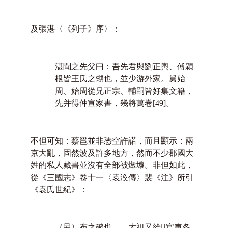
及張湛〈《列子》序〉：
湛聞之先父曰：吾先君與劉正輿、傅穎
根皆王氏之甥也，並少游外家。舅始
周、始周從兄正宗、輔嗣皆好集文籍，
先并得仲宣家書，幾將萬卷
[49]
。
不但可知：蔡邕並非憑空許諾，而且顯示：兩
京大亂，固然波及許多地方，然而不少郡國大
姓的私人藏書並沒有全部被燬壞。非但如此，
從《三國志》卷十一〈袁渙傳〉裴《注》所引
《袁氏世紀》：
（呂）布之破也……太祖又給

官車各