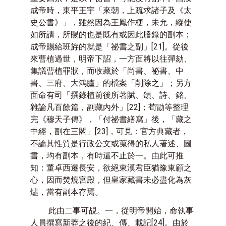
成帝時，東平王宇「來朝，上疏求諸子及《太
史公書》」，雖然因為王鳳作梗，未允，縱使
如所請，所賜的也是既有或因此謄錄的副本；
成帝賜給班斿的就是「祕書之副」
[21]
。從後
來曹植過世，明帝下詔，一方面將以往彈劾、
集議曹植罪狀，而收藏於「尚書、祕書、中
書、三府、大鴻臚」的檔案「削除之」；另方
面命有司「撰錄植前後所著賦、頌、詩、銘、
雜論凡百餘篇，副藏內外」
[22]
；荀勖等整理
完《穆天子傳》，「付祕書繕寫」後，「藏之
中經，副在三閣」
[23]
，可見：官方典藏者，
不論其性質是行政公文或蒐得的私人著述、圖
書，均有副本，有時還不止於一。由此可推
知：董卓西遷長安，欲絕
東漢
君臣猶豫東顧之
心，因而焚燒宮殿，但皇家藏書未必盡化為灰
燼，當有副本存焉。
此由二事可覘。一，從明帝開始，命執事
人員撰寫新莽之後的紀、傳、載記
[24]
。由於