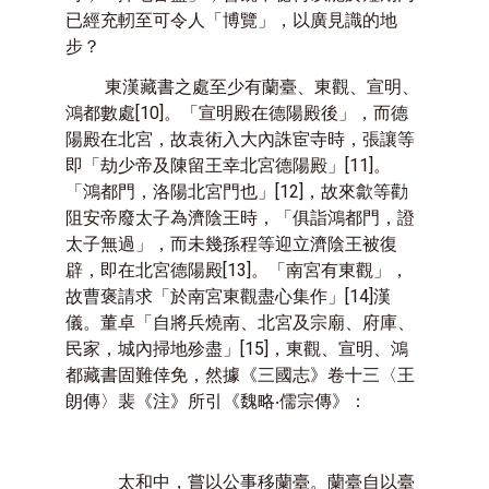
已經充軔至可令人「博覽」，以廣見識的地
步？
東漢藏書之處至少有蘭臺、東觀、宣明、
鴻都數處
[10]
。「宣明殿在德陽殿後」，而德
陽殿在北宮，故袁術入大內誅宦寺時，張讓等
即「劫少帝及陳留王幸北宮德陽殿」
[11]
。
「鴻都門，洛陽北宮門也」
[12]
，故來歙等勸
阻安帝廢太子為濟陰王時，「俱詣鴻都門，證
太子無過」，而未幾孫程等迎立濟陰王被復
辟，即在北宮德陽殿
[13]
。「南宮有東觀」，
故曹褒請求「於南宮東觀盡心集作」
[14]
漢
儀。董卓「自將兵燒南、北宮及宗廟、府庫、
民家，城內掃地殄盡」
[15]
，東觀、宣明、鴻
都藏書固難倖免，然據《三國志》卷十三〈王
朗傳〉裴《注》所引《魏略‧儒宗傳》：
太和中，嘗以公事移蘭臺。蘭臺自以臺