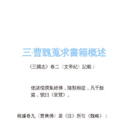
三‧曹魏蒐求書籍概述
《三國志》卷二〈文帝紀〉記載：
使諸儒撰集經傳，隨類相從，凡千餘
篇，號曰《皇覽》。
根據卷九〈曹爽傳〉裴《注》所引《魏略》：