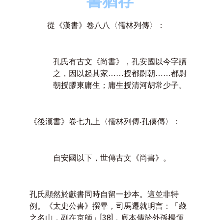
書猶存
從《漢書》卷八八〈儒林列傳〉：
孔氏有古文《尚書》，孔安國以今字讀
之，因以起其家……授都尉朝……都尉
朝授膠東庸生；庸生授清河胡常少子。
《後漢書》卷七九上〈儒林列傳‧孔僖傳〉：
自安國以下，世傳古文《尚書》。
孔氏顯然於獻書同時自留一抄本。這並非特
例。《太史公書》撰畢，司馬遷就明言：「藏
之名山，副在京師」
[38]
，底本傳於外孫楊惲