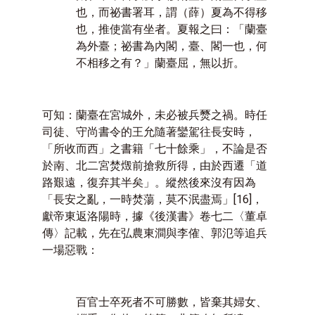
也，而祕書署耳，謂（薛）夏為不得移
也，推使當有坐者。夏報之曰：「蘭臺
為外臺；祕書為內閣，臺、閣一也，何
不相移之有？」蘭臺屈，無以折。
可知：蘭臺在宮城外，未必被兵燹之禍。時任
司徒、守尚書令的王允隨著鑾駕往長安時，
「所收而西」之書籍「七十餘乘」，不論是否
於南、北二宮焚燬前搶救所得，由於西遷「道
路艱遠，復弃其半矣」。縱然後來沒有因為
「長安之亂，一時焚蕩，莫不泯盡焉」
[16]
，
獻帝東返洛陽時，據《後漢書》卷七二〈董卓
傳〉記載，先在弘農東澗與李傕、郭氾等追兵
一場惡戰：
百官士卒死者不可勝數，皆棄其婦女、