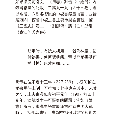
如果接受前引文、《隋志》對晉《中經簿》著
錄書籍量的記載：二萬九千九百四十五卷，則
以兩漢、六朝各階段的中祕書藏量而言，西晉
居冠
[8]
。西晉中祕之書主要承襲自曹魏。據
《三國志》卷二一〈劉卲傳〉裴《注》所引
《廬江何氏家傳》：
明帝時，有譙人胡康……號為神童，詔
付祕書，使博覽典籍。帝以問祕書丞何
禎【楨】康才何如……。
明帝在位不過十三年（
227-239
），從何楨在
祕書丞任上
[9]
，可推知：此事應在其中、末葉
之交，上去東漢獻帝初平元年（
190
）方四十
多年。這就引生一可探究的問題：洵如《隋
志》所言，東漢中祕書於漢末兩京先後大亂
時，「掃地皆盡」，曹魏中祕何以能於短期內