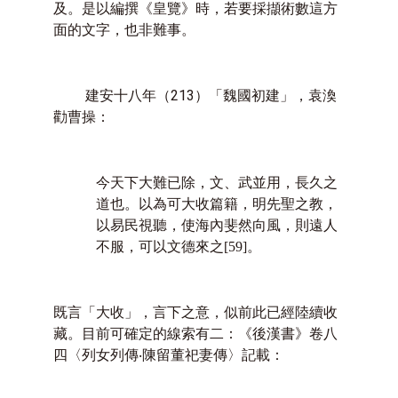
及。是以編撰《皇覽》時，若要採擷術數這方
面的文字，也非難事。
建安十八年（
213
）「魏國初建」，袁渙
勸曹操：
今天下大難已除，文、武並用，長久之
道也。以為可大收篇籍，明先聖之教，
以易民視聽，使海內斐然向風，則遠人
不服，可以文德來之
[59]
。
既言「大收」，言下之意，似前此已經陸續收
藏。目前可確定的線索有二：《後漢書》卷八
四〈列女列傳‧陳留董祀妻傳〉記載：