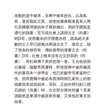
改動的是中祕本，非將中祕本抄出，以為私
有，進而藉此立異。假使校書東觀者真有人將
孔安國整理後的本子謄抄攜出，用的字體當是
通行的隸書；官方或社會上講授古文《尚書》
時
[34]
，使用書本的字體應亦然，因為絕大多
數的士人早已經無法辨識古文了。換言之，除
了曾為杜林所有、傳給後學的漆書古文《尚
書》
[35]
，社會上根本沒有古文抄寫的《尚
書》，而杜林傳下來的也僅一卷。王允收拾部
分書籍，隨獻帝西遷時，即使曾將中祕所藏原
件的摹寫本一併帶走，也已於獻帝等東返時亡
佚。然而曹魏中祕必有西漢時期孔家所上的那
個摹寫本或其副本，否則，正始年間刊刻三體
石經的《尚書》時，古文部分將何所據？其來
源顯然是東漢中祕原來所藏，又倖免於東京浩
劫者。