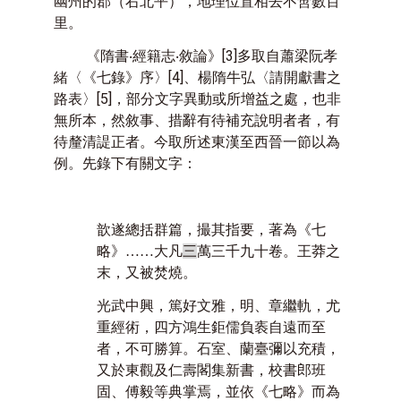
幽州的郡（右北平），地理位置相去不啻數百
里。
《隋書‧經籍志‧敘論》
[3]
多取自蕭梁阮孝
緒〈《七錄》序〉
[4]
、楊隋牛弘〈請開獻書之
路表〉
[5]
，部分文字異動或所增益之處，也非
無所本，然敘事、措辭有待補充說明者者，有
待釐清諟正者。今取所述東漢至西晉一節以為
例。先錄下有關文字：
歆遂總括群篇，撮其指要，著為《七
略》……大凡
三
萬三千九十卷。王莽之
末，又被焚燒。
光武中興，篤好文雅，明、章繼軌，尤
重經術，四方鴻生鉅儒負袠自遠而至
者，不可勝算。石室、蘭臺彌以充積，
又於東觀及仁壽閣集新書，校書郎班
固、傅毅等典掌焉，並依《七略》而為