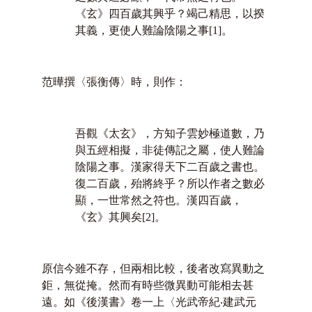
《玄》四百歲其興乎？竭己精思，以揆
其義，更使人難論陰陽之事
[1]
。
范曄撰〈張衡傳〉時，則作：
吾觀《太玄》，方知子雲妙極道數，乃
與五經相擬，非徒傳記之屬，使人難論
陰陽之事。漢家得天下二百歲之書也。
復二百歲，殆將終乎？所以作者之數必
顯，一世常然之符也。漢四百歲，
《玄》其興矣
[2]
。
原信今雖不存，但兩相比較，後者改寫異動之
鉅，無從掩。然而有時些微異動可能相去甚
遠。如《後漢書》卷一上〈光武帝紀‧建武元