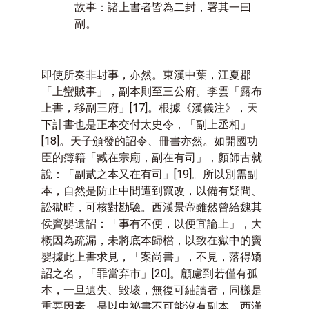
故事：諸上書者皆為二封，署其一曰
副。
即使所奏非封事，亦然。東漢中葉，江夏郡
「上蠻賊事」，副本則至三公府。李雲「露布
上書，移副三府」
[17]
。根據《漢儀注》，天
下計書也是正本交付太史令，「副上丞相」
[18]
。天子頒發的詔令、冊書亦然。如開國功
臣的簿籍「臧在宗廟，副在有司」，顏師古就
說：「副貳之本又在有司」
[19]
。所以別需副
本，自然是防止中間遭到竄改，以備有疑問、
訟獄時，可核對勘驗。西漢景帝雖然曾給魏其
侯竇嬰遺詔：「事有不便，以便宜論上」，大
概因為疏漏，未將底本歸檔，以致在獄中的竇
嬰據此上書求見，「案尚書」，不見，落得矯
詔之名，「罪當弃市」
[20]
。顧慮到若僅有孤
本，一旦遺失、毀壞，無復可紬讀者，同樣是
重要因素，是以中祕書不可能沒有副本。西漢