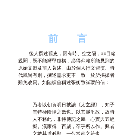
前
言
後人撰述舊史，因有時、空之隔，非目睹
親聞，既不能嚮壁虛構，必得仰賴所能見到的
原始文獻及前人著述。由於個人行文習慣、時
代風尚有別，撰述需求更不一致，於所採據者
難免改寫。如陸績曾稱述張衡致崔瑗的信：
乃者以朝賀明日披讀《太玄經》，知子
雲特極陰陽之數也。以其滿汎故，故時
人不務此，非特傳記之屬，心實與五經
擬。漢家得二百歲，卒乎所以作。興者
之數其道必顯，一代常然之符也。