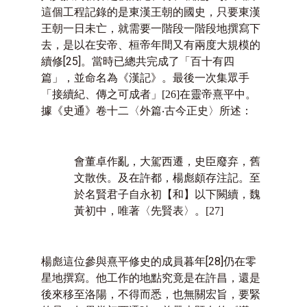
這個工程記錄的是東漢王朝的國史，只要東漢
王朝一日未亡，就需要一階段一階段地撰寫下
去，是以在安帝、桓帝年間又有兩度大規模的
續修
[25]
。當時已總共完成了「百十有四
篇」，並命名為《漢記》。最後一次集眾手
「
接續紀、傳之可成者
在靈帝熹平中。
」
[26]
據《史通》卷十二〈外篇‧古今正史〉所述：
會董卓作亂，大駕西遷，史臣廢弃，舊
文散佚。及在許都，楊彪頗存注記。至
於名賢君子自永初【和】以下闕續，魏
黃初中，唯著〈先賢表〉。
[27]
楊彪這位參與熹平修史的成員暮年
[28]
仍在零
星地撰寫。他工作的地點究竟是在許昌，還是
後來移至洛陽，不得而悉，也無關宏旨，要緊