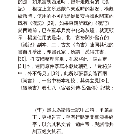
的是：如果當初西遷時，曾帶走既有的《漢
記》，根據上文所述獻帝東返時的狀況，楊彪
續撰時，使用的不可能是從長安再攜返關東的
既有《漢記》
[29]
。如果東觀所藏的《漢記》
於西遷前，已在董卓兵燹中化為灰燼，就更顯
示：楊彪使用的是南、北二宮祕閣外儲存的
《漢記》副本。二，古文《尚書》連同其他的
書自孔壁出，即歸孔家，所謂「悉得其書」
[30]
。孔安國整理完畢，孔家將此「隸古定」
[31]
本，連同原件摹寫本獻於朝廷，「遂秘於
中，外不得見」
[32]
，此所以張霸妄造百兩
《尚書》，一出中祕本相較，其偽立見
[33]
。
《後漢書》卷七八〈宦者列傳‧呂強傳〉記載：
（李）巡以為
諸
博士試甲乙科，爭第高
下，更相告言，至有行賂定蘭臺漆書經
字，以合其私文者，迺白帝，與諸儒共
刻五經文於石。