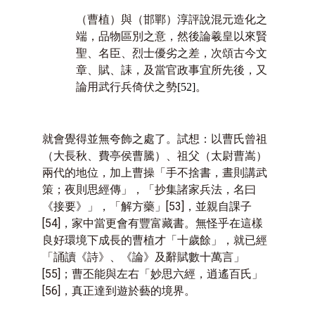
（曹植）與（邯鄲）淳評說混元造化之
端，品物區別之意，然後論羲皇以來賢
聖、名臣、烈士優劣之差，次頌古今文
章、賦、誄，及當官政事宜所先後，又
論用武行兵倚伏之勢
[52]
。
就會覺得並無夸飾之處了。試想：以曹氏曾祖
（大長秋、費亭侯曹騰）、祖父（太尉曹嵩）
兩代的地位，加上曹操「手不捨書，晝則講武
策；夜則思經傳」，「抄集諸家兵法，名曰
《接要》」，「解方藥」
[53]
，並親自課子
[54]
，家中當更會有豐富藏書。無怪乎在這樣
良好環境下成長的曹植才「十歲餘」，就已經
「誦讀《詩》、《論》及辭賦數十萬言」
[55]
；曹丕能與左右「妙思六經，逍遙百氏」
[56]
，真正達到遊於藝的境界。