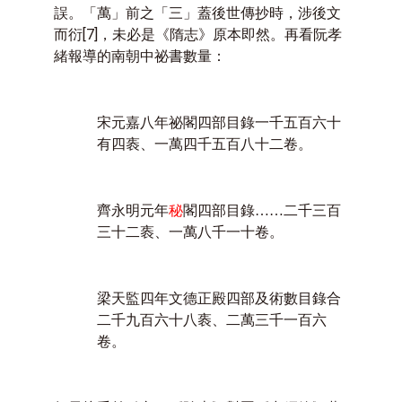
誤。「萬」前之「三」蓋後世傳抄時，涉後文
而衍
[7]
，未必是《隋志》原本即然。再看阮孝
緒報導的南朝中祕書數量：
宋元嘉八年祕閣四部目錄一千五百六十
有四袠、一萬四千五百八十二卷。
齊永明元年
秘
閣四部目錄……二千三百
三十二袠、一萬八千一十卷。
梁天監四年文德正殿四部及術數目錄合
二千九百六十八袠、二萬三千一百六
卷。