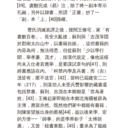
[39]
。虞翻完成《易》注，除了將一副本寄示
孔融，另外以隸書，所謂「正書」抄了一
「副」本「上」
[40]
孫權。
曹氏消滅袁譚之後，搜閱王脩宅，家「有
書數百卷」。長安大亂後，蘇則與「吉茂等隱
於郡南太白山中，以書籍自娛」，這些書籍的
內容為何，無法得悉，但從蘇則「少以學行
聞，舉孝廉、茂才」，按漢代規定，像他這樣
尚未入仕者若應舉，是要課試章句的
[41]
，則
經書應該在內。「科禁內學及兵書，而（吉）
茂皆有，匿不送官」
[42]
，當時已屆建安二二
年（
217
），則某些人未受兵燹影響的藏書還
包括禁書。蘇則、吉茂在本鄉都是「世為著
姓」
[43]
；王脩起家即能在本鄉北海國被辟為
主簿，應當亦然。既然他們家中都能有書籍，
則陳留望族出身的蔡邕
[44]
，益以後來學、宦
的方便——「師事」的是學界鉅子「太傅胡
廣」，又曾「校書東觀」
[45]
；董卓為了籠絡