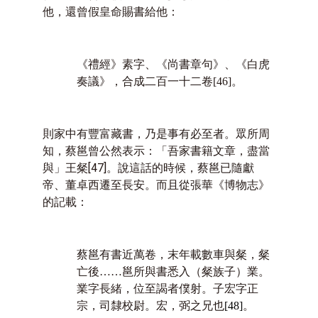
他，還曾假皇命賜書給他：
《禮經》素字、《尚書章句》、《白虎
奏議》，合成二百一十二卷
[46]
。
則家中有豐富藏書，乃是事有必至者。眾所周
知，蔡邕曾公然表示：「吾家書籍文章，盡當
與」王粲
[47]
。說這話的時候，蔡邕已隨獻
帝、董卓西遷至長安。而且從張華《博物志》
的記載：
蔡邕有書近萬卷，末年載數車與粲，粲
亡後……邕所與書悉入（粲族子）業。
業字長緒，位至謁者僕射。子宏字正
宗，司隸校尉。宏，弼之兄也
[48]
。