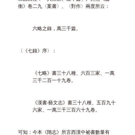
衡》卷二九〈案書〉、〈對作〉兩度所云：
六略之錄，萬三千篇。
〈《七錄》序〉：
《七略》書三十八種、六百三家、一萬
三千二百一十九卷。
《漢書‧藝文志》書三十八種、五百九十
六家、一萬三千三百六十九卷。
可知：今本《隋志》所言西漢中祕書數量有