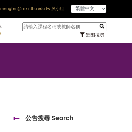
【7/31】11
mengfen@mx.nthu.edu.tw 吳小姐
源
n
進階搜尋
公告搜尋 Search