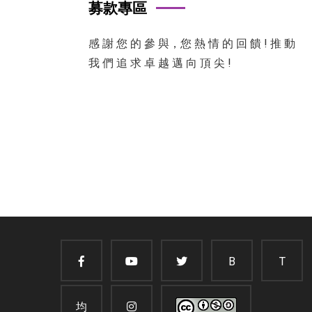
募款專區
感 謝 您 的 參 與，您 熱 情 的 回 饋 ! 推 動
我 們 追 求 卓 越 邁 向 頂 尖 !
B
T
均