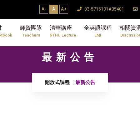
A-
A
A+
03-5715131#35401
材
師資團隊
清華講座
全英語課程
相關資
xtbook
Teachers
NTHU Lecture
EMI
Discussio
最新公告
開放式課程
最新公告