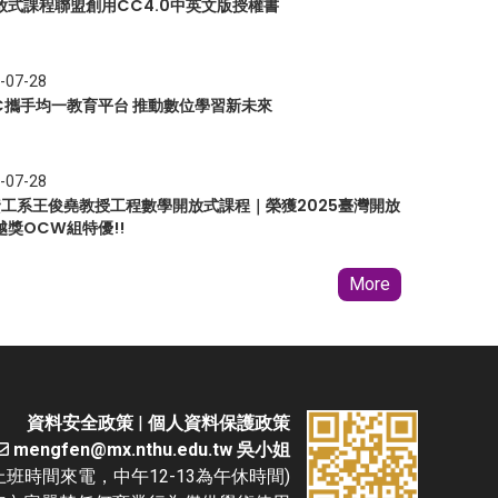
放式課程聯盟創用CC4.0中英文版授權書
-07-28
EC攜手均一教育平台 推動數位學習新未來
-07-28
 資工系王俊堯教授工程數學開放式課程｜榮獲2025臺灣開放
越獎OCW組特優!!
More
資料安全政策
|
個人資料保護政策
mengfen@mx.nthu.edu.tw 吳小姐
(請於上班時間來電，中午12-13為午休時間)