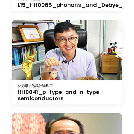
L15_HH0065_phonons_and_Debye_the
林秀豪 / 熱統計物理二
HH0041_p-type-and-n-type-
semiconductors