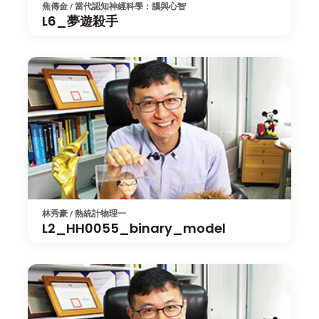
焦傳金 / 當代認知神經科學：腦與心智
L6_夢遊殺手
林秀豪 / 熱統計物理一
L2_HH0055_binary_model