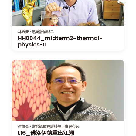
林秀豪 / 熱統計物理二
HH0044_midterm2-thermal-
physics-II
焦傳金 / 當代認知神經科學：腦與心智
L16_佛洛伊德重出江湖