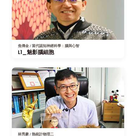
焦傳金 / 當代認知神經科學：腦與心智
L1_魅影腦細胞
林秀豪 / 熱統計物理二