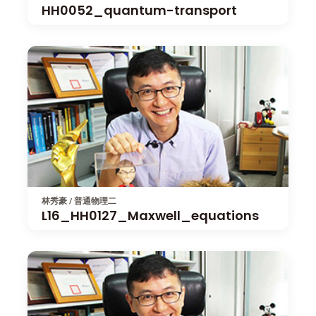
HH0052_quantum-transport
林秀豪 / 普通物理二
L16_HH0127_Maxwell_equations