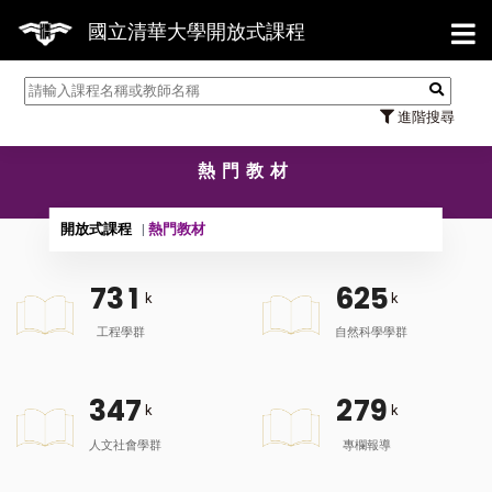
【7/31】
國立清華大學開放式課程
進階搜尋
熱門教材
開放式課程
熱門教材
7
3
1
6
2
5
k
k
工程學群
自然科學學群
3
4
7
2
7
9
k
k
人文社會學群
專欄報導