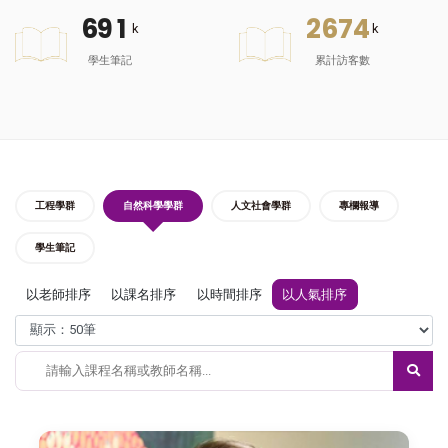
6
9
1
2
6
7
4
k
k
學生筆記
累計訪客數
工程學群
自然科學學群
人文社會學群
專欄報導
學生筆記
以老師排序
以課名排序
以時間排序
以人氣排序