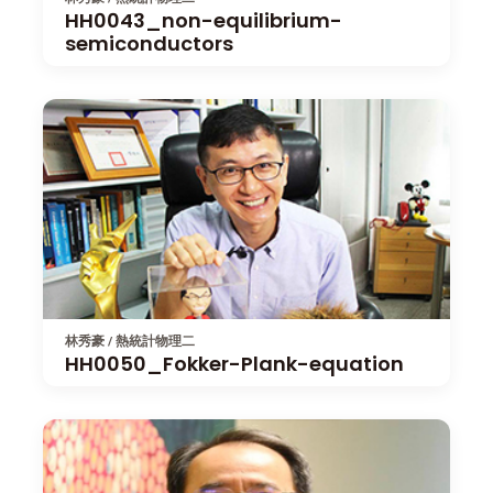
HH0043_non-equilibrium-
semiconductors
林秀豪 / 熱統計物理二
HH0050_Fokker-Plank-equation