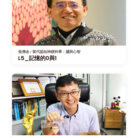
焦傳金 / 當代認知神經科學：腦與心智
L5_記憶的0與1