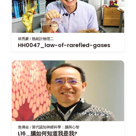
林秀豪 / 熱統計物理二
HH0047_law-of-rarefied-gases
焦傳金 / 當代認知神經科學：腦與心智
L16_腦如何知道我是我?