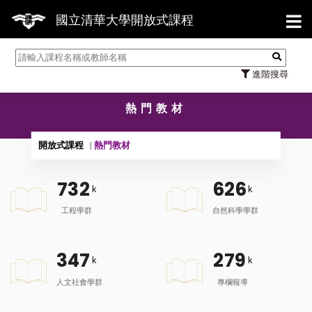
【7/31】
國立清華大學開放式課程
進階搜尋
熱門教材
開放式課程
熱門教材
7
3
2
6
2
6
k
k
工程學群
自然科學學群
3
4
7
2
7
9
k
k
人文社會學群
專欄報導