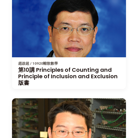
趙啟超 / 10920離散數學
第10講 Principles of Counting and
Principle of Inclusion and Exclusion
版書