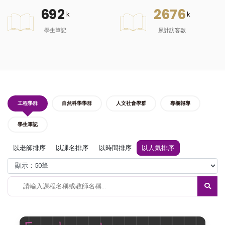
6
9
2
2
6
7
6
k
k
學生筆記
累計訪客數
工程學群
自然科學學群
人文社會學群
專欄報導
學生筆記
以老師排序
以課名排序
以時間排序
以人氣排序