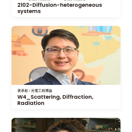
2102-Diffusion-heterogeneous
systems
黃承彬 / 光電工程導論
W4_Scattering, Diffraction,
Radiation