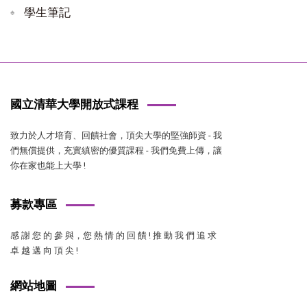
學生筆記
國立清華大學開放式課程
致力於人才培育、回饋社會，頂尖大學的堅強師資 - 我
們無償提供，充實縝密的優質課程 - 我們免費上傳，讓
你在家也能上大學 !
募款專區
感 謝 您 的 參 與，您 熱 情 的 回 饋 ! 推 動 我 們 追 求
卓 越 邁 向 頂 尖 !
網站地圖