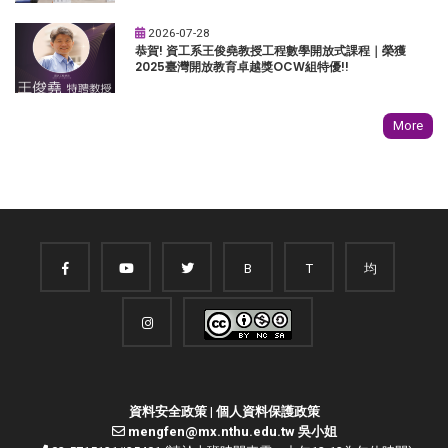
2026-07-28
恭賀! 資工系王俊堯教授工程數學開放式課程｜榮獲
2025臺灣開放教育卓越獎OCW組特優!!
More
B
T
均
資料安全政策
|
個人資料保護政策
mengfen@mx.nthu.edu.tw 吳小姐