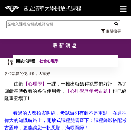
【7
國立清華大學開放式課程
進階搜尋
最新消息
開放式課程
社會心理學
【管理】心理學考古題專區
各位親愛的使用者，大家好
由於
【心理學】
一課，一推出就獲得觀眾們好評，為了
回饋準時收看的各位使用者，
【心理學歷年考古題】
也已經
隆重登場了!
看過的人都拍案叫絕，考試游刃有餘不是重點，在通往
偉大的知識航路上，開放式課程雙管齊下：課程錄影搭配考
古題庫，更能讓您一帆風順，滿載而歸！