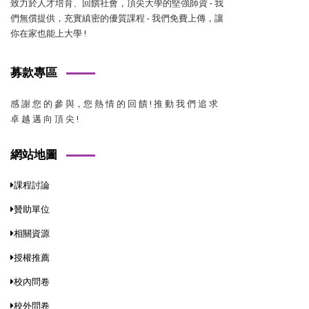
致力於人才培育、回饋社會，頂尖大學的堅強師資 - 我
們無償提供，充實縝密的優質課程 - 我們免費上傳，讓
你在家也能上大學 !
募款專區
感 謝 您 的 參 與，您 熱 情 的 回 饋 ! 推 動 我 們 追 求
卓 越 邁 向 頂 尖 !
網站地圖
課程討論
贊助單位
相關資源
授權推薦
校內問卷
校外問卷