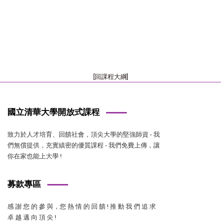
[回課程大綱]
國立清華大學開放式課程
致力於人才培育、回饋社會，頂尖大學的堅強師資 - 我
們無償提供，充實縝密的優質課程 - 我們免費上傳，讓
你在家也能上大學 !
募款專區
感 謝 您 的 參 與，您 熱 情 的 回 饋 ! 推 動 我 們 追 求
卓 越 邁 向 頂 尖 !