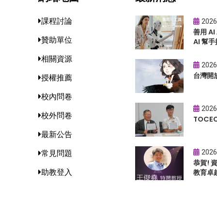
課程討論
2026
善用 A
贊助單位
AI 幫手
相關資源
2026
台灣開
授權推薦
校內問卷
2026
校外問卷
TOC
最新公告
2026
常見問題
恭賀!
助教登入
教育卓