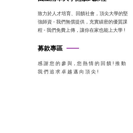
致力於人才培育、回饋社會，頂尖大學的堅
強師資 - 我們無償提供，充實縝密的優質課
程 - 我們免費上傳，讓你在家也能上大學 !
募款專區
感 謝 您 的 參 與，您 熱 情 的 回 饋 ! 推 動
我 們 追 求 卓 越 邁 向 頂 尖 !