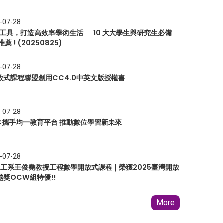
-07-28
I 工具，打造高效率學術生活──10 大大學生與研究生必備
推薦 ! (20250825)
-07-28
放式課程聯盟創用CC4.0中英文版授權書
-07-28
EC攜手均一教育平台 推動數位學習新未來
-07-28
 資工系王俊堯教授工程數學開放式課程｜榮獲2025臺灣開放
越獎OCW組特優!!
More