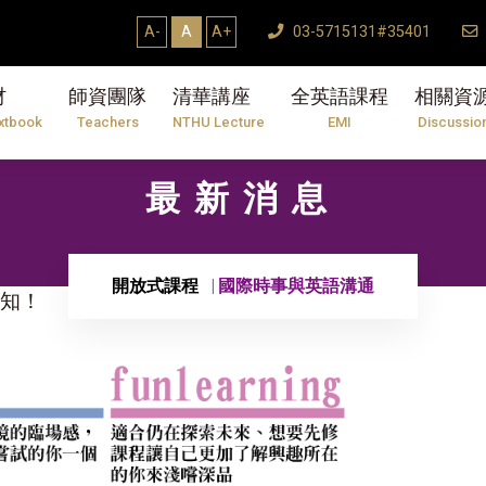
A-
A
A+
03-5715131#35401
材
師資團隊
清華講座
全英語課程
相關資
xtbook
Teachers
NTHU Lecture
EMI
Discussio
最新消息
開放式課程
國際時事與英語溝通
報你知！