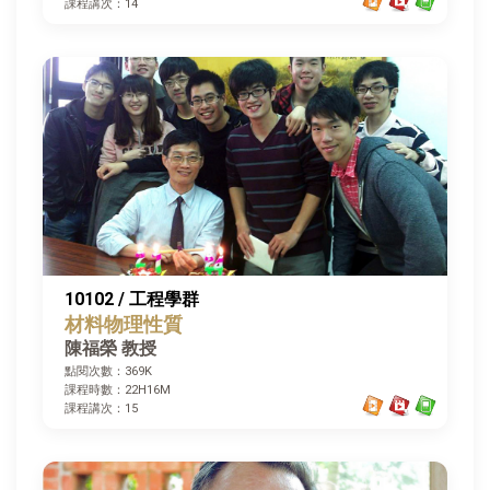
課程講次：14
10102 / 工程學群
材料物理性質
陳福榮 教授
點閱次數：369K
課程時數：22H16M
課程講次：15