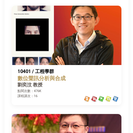
10401 / 工程學群
數位聲訊分析與合成
劉奕汶 教授
點閱次數：476K
課程講次：16