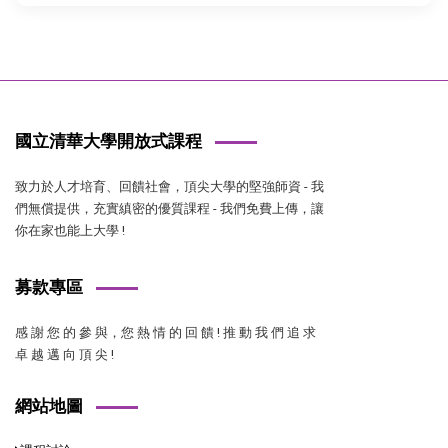
國立清華大學開放式課程
致力於人才培育、回饋社會，頂尖大學的堅強師資 - 我
們無償提供，充實縝密的優質課程 - 我們免費上傳，讓
你在家也能上大學 !
募款專區
感 謝 您 的 參 與，您 熱 情 的 回 饋 ! 推 動 我 們 追 求
卓 越 邁 向 頂 尖 !
網站地圖