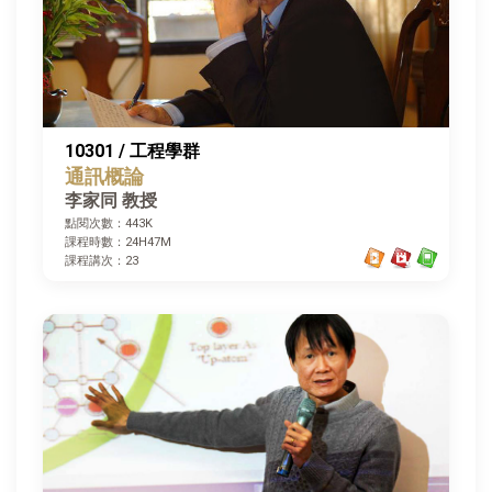
10301 / 工程學群
通訊概論
李家同 教授
點閱次數：443K
課程時數：24H47M
課程講次：23