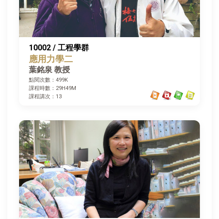
10002 / 工程學群
應用力學二
葉銘泉 教授
點閱次數：499K
課程時數：29H49M
課程講次：13