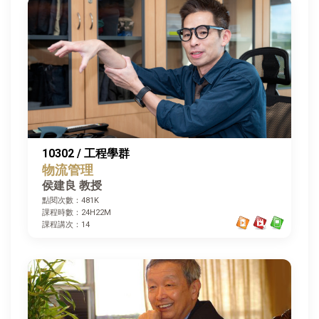
10302 / 工程學群
物流管理
侯建良 教授
點閱次數：481K
課程時數：24H22M
課程講次：14