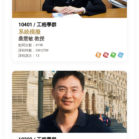
10401 / 工程學群
系統模擬
桑慧敏 教授
點閱次數：419K
課程時數：24H27M
課程講次：13