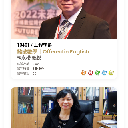
10401 / 工程學群
離散數學〡Offered in English
韓永楷 教授
點閱次數：998K
課程時數：34H40M
課程講次：30