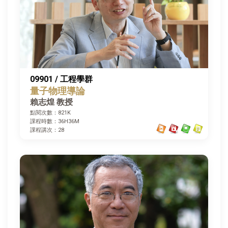
09901 / 工程學群
量子物理導論
賴志煌 教授
點閱次數：821K
課程時數：36H36M
課程講次：28