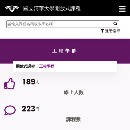
【7/31】
國立清華大學開放式課程
進階搜尋
工程學群
開放式課程
工程學群
1
8
9
人
線上人數
2
2
3
門
課程數