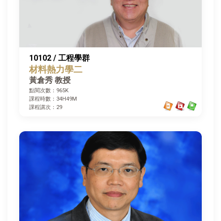
10102 / 工程學群
材料熱力學二
黃倉秀 教授
點閱次數：965K
課程時數：34H49M
課程講次：29