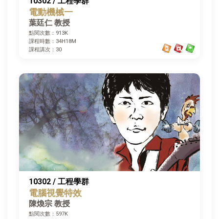
10302 / 工程學群
電動機械一
葉廷仁 教授
點閱次數：913K
課程時數：34H18M
課程講次：30
10302 / 工程學群
電腦視覺特效
陳煥宗 教授
點閱次數：597K