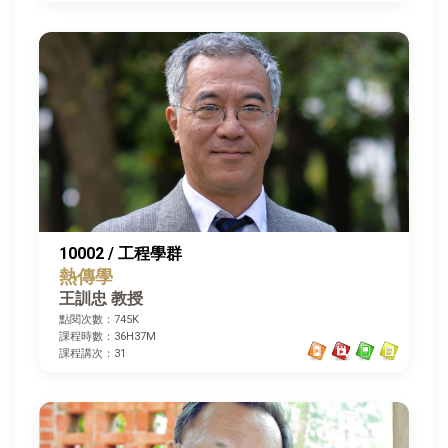
10002 / 工程學群
熱傳學
王訓忠 教授
點閱次數：745K
課程時數：36H37M
課程講次：31