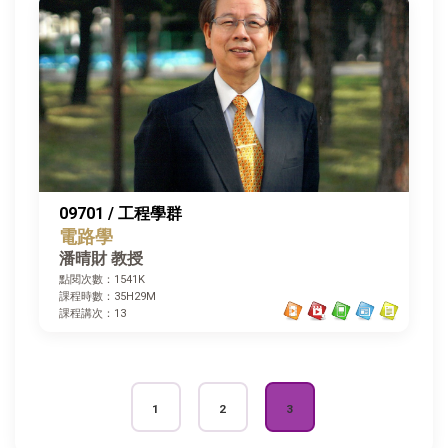
09701 / 工程學群
電路學
潘晴財 教授
點閱次數：1541K
課程時數：35H29M
課程講次：13
1
2
3