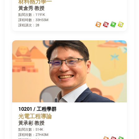
材料熱力學一
黃倉秀 教授
點閱次數：1191K
課程時數：33H55M
課程講次：28
10201 / 工程學群
光電工程導論
黃承彬 教授
點閱次數：514K
課程時數：27H43M