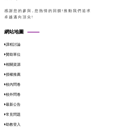
感 謝 您 的 參 與，您 熱 情 的 回 饋 ! 推 動 我 們 追 求
卓 越 邁 向 頂 尖 !
網站地圖
課程討論
贊助單位
相關資源
授權推薦
校內問卷
校外問卷
最新公告
常見問題
助教登入