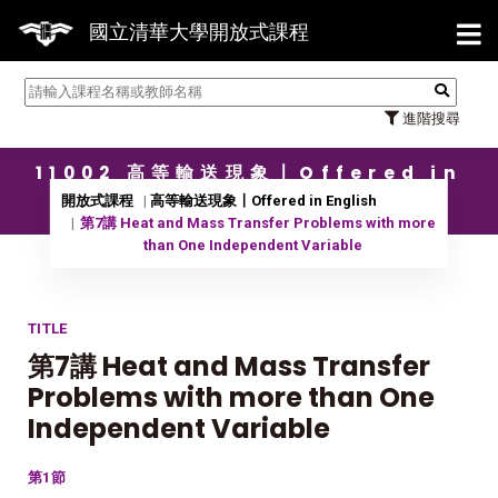
【7/3
國立清華大學開放式課程
進階搜尋
11002 高等輸送現象〡Offered in
English
開放式課程
高等輸送現象〡Offered in English
第7講 Heat and Mass Transfer Problems with more
than One Independent Variable
TITLE
第7講 Heat and Mass Transfer
Problems with more than One
Independent Variable
第1節