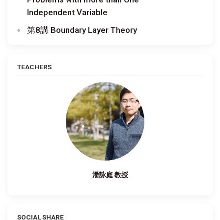
Independent Variable
第8講 Boundary Layer Theory
TEACHERS
潘詠庭 教授
SOCIAL SHARE