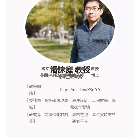
潘詠庭 教授
國立清華大學化學工程學系 教授
美國伊利諾大學香檳分校
博士
化學工程學系
【教學網
https://reurl.cc/K9d0j9
站】
【授課領
高等輸送現象、程序設計、工程數學、單
域】
元操作實驗
【研究專
能源催化材料、燃料電池、原位實時材料
長】
研究平台