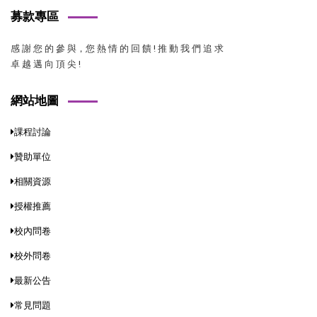
募款專區
感 謝 您 的 參 與，您 熱 情 的 回 饋 ! 推 動 我 們 追 求
卓 越 邁 向 頂 尖 !
網站地圖
課程討論
贊助單位
相關資源
授權推薦
校內問卷
校外問卷
最新公告
常見問題