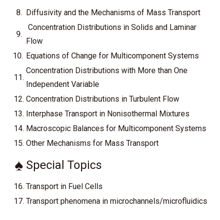
8.
Diffusivity and the Mechanisms of Mass Transport
Concentration Distributions in Solids and Laminar
9.
Flow
10.
Equations of Change for Multicomponent Systems
Concentration Distributions with More than One
11.
Independent Variable
12.
Concentration Distributions in Turbulent Flow
13.
Interphase Transport in Nonisothermal Mixtures
14.
Macroscopic Balances for Multicomponent Systems
15.
Other Mechanisms for Mass Transport
♠
Special Topics
16.
Transport in Fuel Cells
17.
Transport phenomena in microchannels/microfluidics