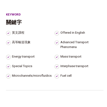
KEYWORD
關鍵字
英文課程
Offered in English
高等輸送現象
Advanced Transport
Phenomena
Energy transport
Mass transport
Special Topics
Interphase transport
Microchannels/microfluidics
Fuel cell