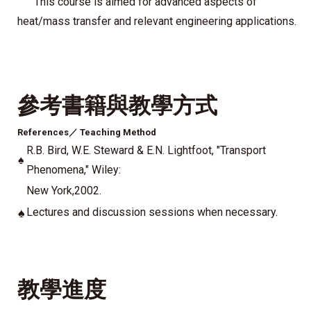
This course is aimed for advanced aspects of
heat/mass transfer and relevant engineering applications.
參考書籍與教學方式
References／
Teaching Method
R.B. Bird, W.E. Steward & E.N. Lightfoot, "Transport
♠
Phenomena," Wiley:
New York,2002.
♠
Lectures and discussion sessions when necessary.
教學進度