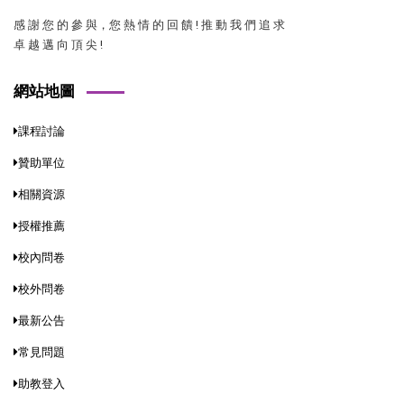
感 謝 您 的 參 與，您 熱 情 的 回 饋 ! 推 動 我 們 追 求
卓 越 邁 向 頂 尖 !
網站地圖
課程討論
贊助單位
相關資源
授權推薦
校內問卷
校外問卷
最新公告
常見問題
助教登入