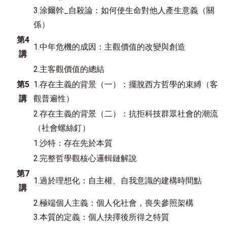
3.涂爾幹_自殺論：如何使生命對他人產生意義（關
係）
第4
1.中年危機的成因：主觀價值的改變與創造
講
2.主客觀價值的總結
第5
1.存在主義的背景（一）：擺脫西方哲學的束縛（客
講
觀普遍性）
2.存在主義的背景（二）：抗拒科技群眾社會的潮流
（社會螺絲釘）
1.沙特：存在先於本質
2.完整哲學觀核心邏輯鏈解說
第7
1.過於理想化：自主權、自我意識的建構時間點
講
2.極端個人主義：個人化社會，喪失參照架構
3.本質的定義：個人抉擇後所得之特質