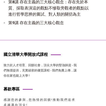
第8講 存在主義的三大核心觀念：存在先於本
質、採取表演這的觀點不慘取旁觀者的觀點以
進行哲學思辨的嘗試、對人類的關切為主
第9講 存在主義的三大核心觀念
國立清華大學開放式課程
致力於人才培育、回饋社會，頂尖大學的堅強師資 - 我
們無償提供，充實縝密的優質課程 - 我們免費上傳，讓
你在家也能上大學 !
募款專區
感 謝 您 的 參 與，您 熱 情 的 回 饋 ! 推 動 我 們 追 求
卓 越 邁 向 頂 尖 !