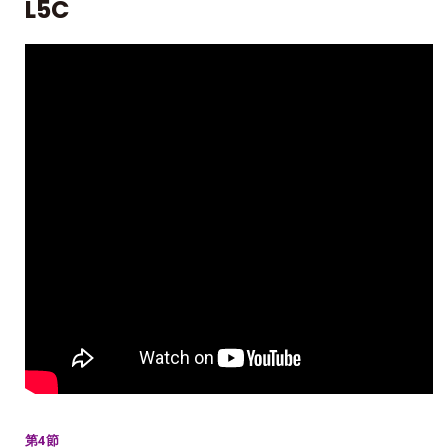
L5C
第4節