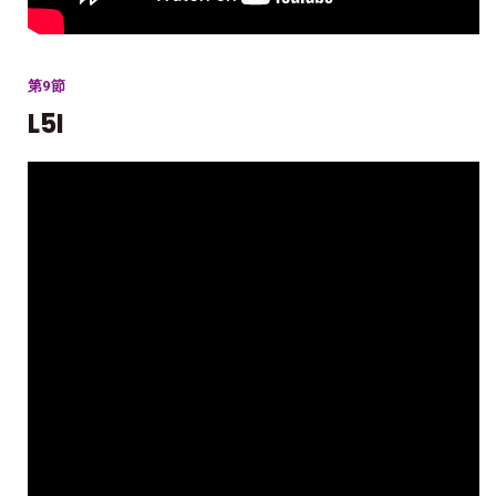
第9節
L5I