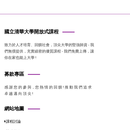
國立清華大學開放式課程
致力於人才培育、回饋社會，頂尖大學的堅強師資 - 我
們無償提供，充實縝密的優質課程 - 我們免費上傳，讓
你在家也能上大學 !
募款專區
感 謝 您 的 參 與，您 熱 情 的 回 饋 ! 推 動 我 們 追 求
卓 越 邁 向 頂 尖 !
網站地圖
課程討論