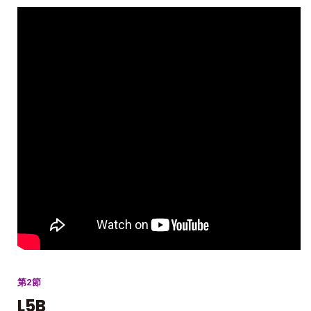
第2節
L5B