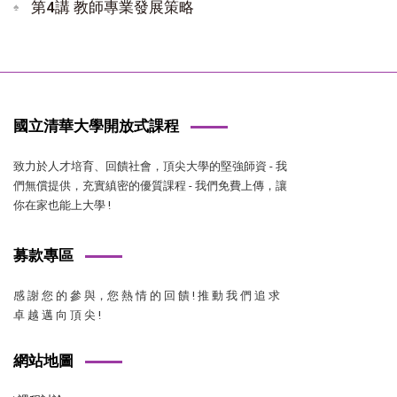
第4講 教師專業發展策略
國立清華大學開放式課程
致力於人才培育、回饋社會，頂尖大學的堅強師資 - 我
們無償提供，充實縝密的優質課程 - 我們免費上傳，讓
你在家也能上大學 !
募款專區
感 謝 您 的 參 與，您 熱 情 的 回 饋 ! 推 動 我 們 追 求
卓 越 邁 向 頂 尖 !
網站地圖