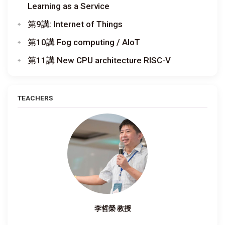
Learning as a Service
第9講: Internet of Things
第10講 Fog computing / AIoT
第11講 New CPU architecture RISC-V
TEACHERS
李哲榮 教授