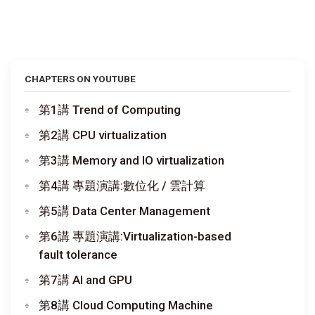
CHAPTERS ON YOUTUBE
第1講 Trend of Computing
第2講 CPU virtualization
第3講 Memory and IO virtualization
第4講 專題演講:數位化 / 雲計算
第5講 Data Center Management
第6講 專題演講:Virtualization-based
fault tolerance
第7講 AI and GPU
第8講 Cloud Computing Machine