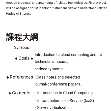
deepen students’ understanding of related technologies. Final project
will be assigned for students to further analyze and understand related
topics of interest.
課程大綱
Syllabus
Introduction to cloud computing and its
♠
Goals
♠
techniques, issues,
andecosystems.
♠
References
Class notes and selected
journal/conference papers.
:
♠
Contents
:
- Introduction to Cloud Computing
- Infrastructure as a Service (IaaS)
- Server virtualization