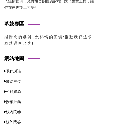
們無償提供，充實縝密的優質課程 - 我們免費上傳，讓
你在家也能上大學 !
募款專區
感 謝 您 的 參 與，您 熱 情 的 回 饋 ! 推 動 我 們 追 求
卓 越 邁 向 頂 尖 !
網站地圖
課程討論
贊助單位
相關資源
授權推薦
校內問卷
校外問卷