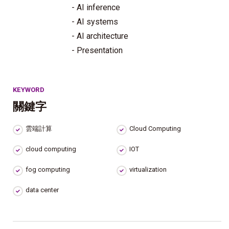
- AI inference
- AI systems
- AI architecture
- Presentation
KEYWORD
關鍵字
雲端計算
Cloud Computing
cloud computing
IOT
fog computing
virtualization
data center