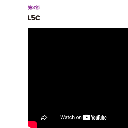
第3節
L5C