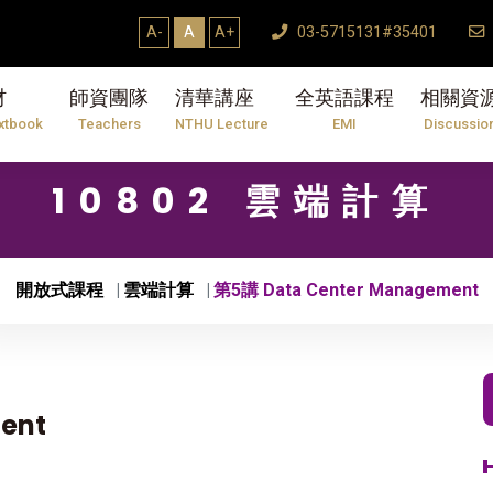
A-
A
A+
03-5715131#35401
材
師資團隊
清華講座
全英語課程
相關資
xtbook
Teachers
NTHU Lecture
EMI
Discussio
10802 雲端計算
開放式課程
雲端計算
第5講 Data Center Management
ent