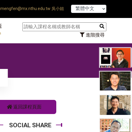
【7/31】114學年
mengfen@mx.nthu.edu.tw 吳小姐
源
n
進階搜尋
返回課程頁面
SOCIAL SHARE