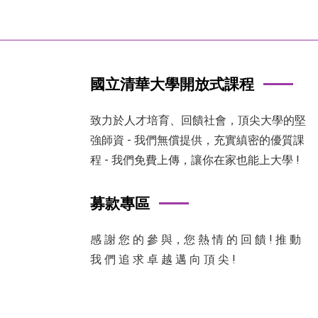
國立清華大學開放式課程
致力於人才培育、回饋社會，頂尖大學的堅
強師資 - 我們無償提供，充實縝密的優質課
程 - 我們免費上傳，讓你在家也能上大學 !
募款專區
感 謝 您 的 參 與，您 熱 情 的 回 饋 ! 推 動
我 們 追 求 卓 越 邁 向 頂 尖 !