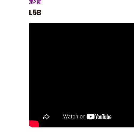
第2節
L5B