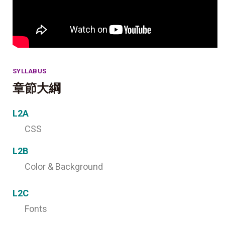
SYLLABUS
章節大綱
L2A
CSS
L2B
Color & Background
L2C
Fonts