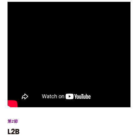
第2節
L2B