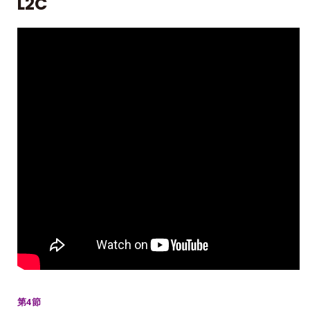
L2C
第4節