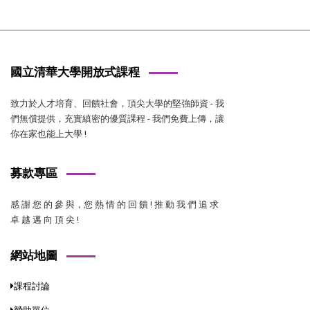
國立清華大學開放式課程
致力於人才培育、回饋社會，頂尖大學的堅強師資 - 我
們無償提供，充實縝密的優質課程 - 我們免費上傳，讓
你在家也能上大學 !
募款專區
感 謝 您 的 參 與，您 熱 情 的 回 饋 ! 推 動 我 們 追 求
卓 越 邁 向 頂 尖 !
網站地圖
課程討論