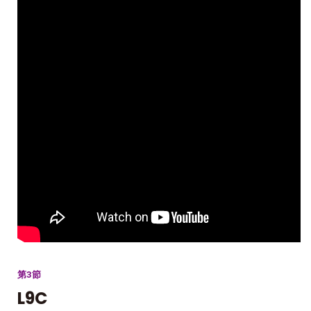
第3節
L9C