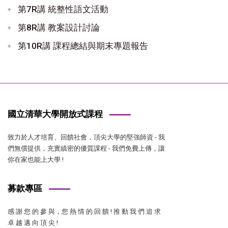
第7R講 統整性語文活動
第8R講 教案設計討論
第10R講 課程總結與期末專題報告
國立清華大學開放式課程
致力於人才培育、回饋社會，頂尖大學的堅強師資 - 我
們無償提供，充實縝密的優質課程 - 我們免費上傳，讓
你在家也能上大學 !
募款專區
感 謝 您 的 參 與，您 熱 情 的 回 饋 ! 推 動 我 們 追 求
卓 越 邁 向 頂 尖 !