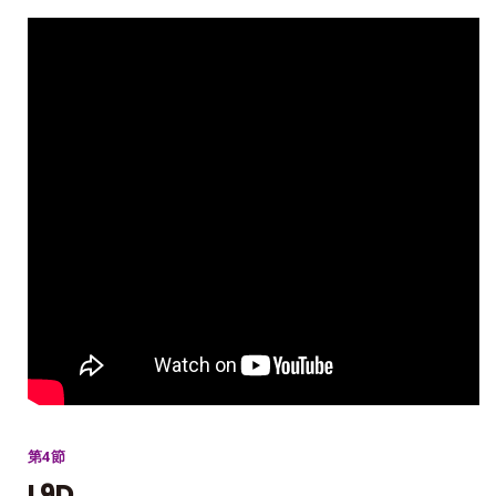
第4節
L9D