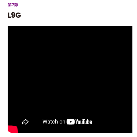
第7節
L9G