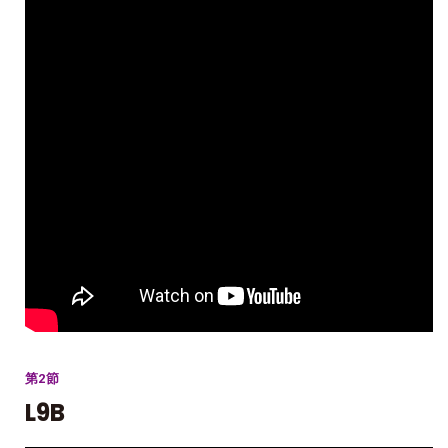
第2節
L9B