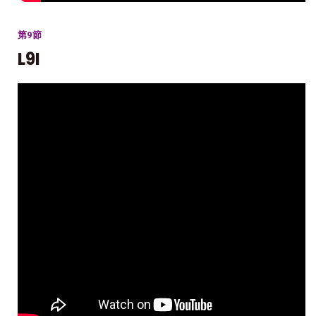
第9節
L9I