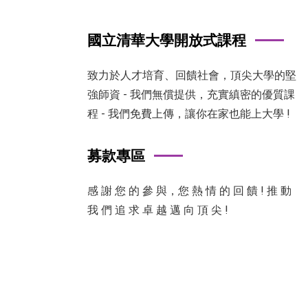
國立清華大學開放式課程
致力於人才培育、回饋社會，頂尖大學的堅
強師資 - 我們無償提供，充實縝密的優質課
程 - 我們免費上傳，讓你在家也能上大學 !
募款專區
感 謝 您 的 參 與，您 熱 情 的 回 饋 ! 推 動
我 們 追 求 卓 越 邁 向 頂 尖 !