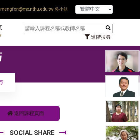
【7/31】114學年
mengfen@mx.nthu.edu.tw 吳小姐
源
n
進階搜尋
巧
巧
返回課程頁面
SOCIAL SHARE