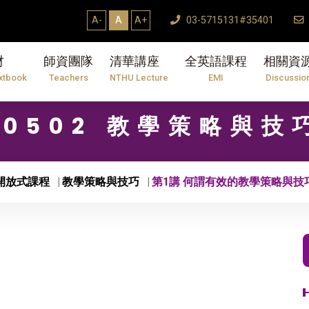
A-
A
A+
03-5715131#35401
材
師資團隊
清華講座
全英語課程
相關資
xtbook
Teachers
NTHU Lecture
EMI
Discussio
10502 教學策略與技
開放式課程
教學策略與技巧
第1講 何謂有效的教學策略與技