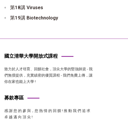
第18講 Viruses
第19講 Biotechnology
國立清華大學開放式課程
致力於人才培育、回饋社會，頂尖大學的堅強師資 - 我
們無償提供，充實縝密的優質課程 - 我們免費上傳，讓
你在家也能上大學 !
募款專區
感 謝 您 的 參 與，您 熱 情 的 回 饋 ! 推 動 我 們 追 求
卓 越 邁 向 頂 尖 !