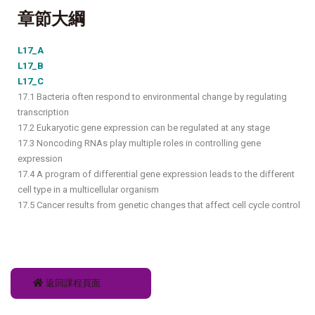
章節大綱
L17_A
L17_B
L17_C
17.1 Bacteria often respond to environmental change by regulating
transcription
17.2 Eukaryotic gene expression can be regulated at any stage
17.3 Noncoding RNAs play multiple roles in controlling gene
expression
17.4 A program of differential gene expression leads to the different
cell type in a multicellular organism
17.5 Cancer results from genetic changes that affect cell cycle control
返回課程頁面