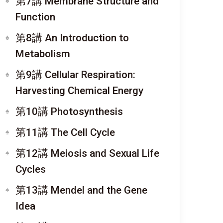
第7講 Membrane Structure and
Function
第8講 An Introduction to
Metabolism
第9講 Cellular Respiration:
Harvesting Chemical Energy
第10講 Photosynthesis
第11講 The Cell Cycle
第12講 Meiosis and Sexual Life
Cycles
第13講 Mendel and the Gene
Idea