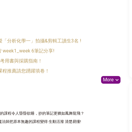
「分析化學一」拍攝&剪輯工讀生3名 !
eek1_week 6筆記分享!
2參考用書與採購指南！
課程推薦請您踴躍填卷！
More
澀的課程令人昏昏欲睡，抄的筆記更猶如鳳舞龍飛？
法師把原本無趣的課程變得 生動活潑 清楚易懂!