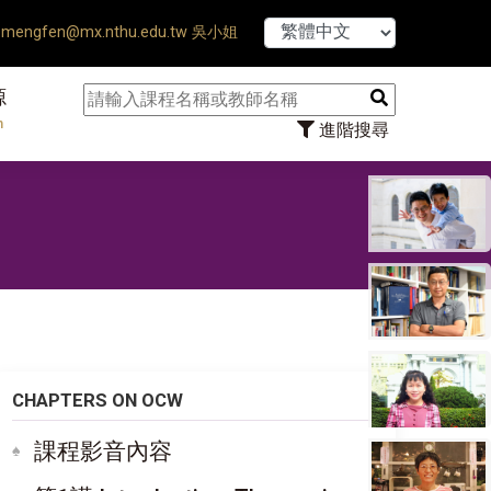
【7/31】114學年
mengfen@mx.nthu.edu.tw 吳小姐
源
n
進階搜尋
CHAPTERS ON OCW
課程影音內容