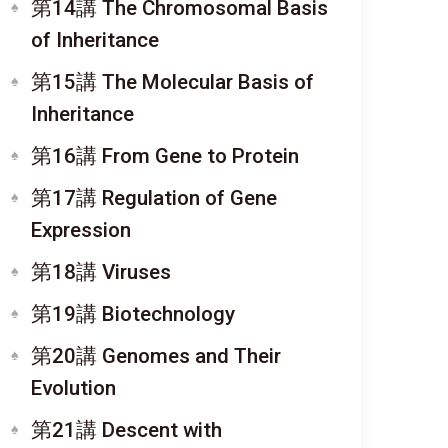
第14講 The Chromosomal Basis
of Inheritance
第15講 The Molecular Basis of
Inheritance
第16講 From Gene to Protein
第17講 Regulation of Gene
Expression
第18講 Viruses
第19講 Biotechnology
第20講 Genomes and Their
Evolution
第21講 Descent with