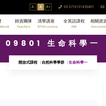
A-
A
A+
03-5715131#35401
材
師資團隊
清華講座
全英語課程
相關資
xtbook
Teachers
NTHU Lecture
EMI
Discussio
09801 生命科學一
開放式課程
自然科學學群
生命科學一