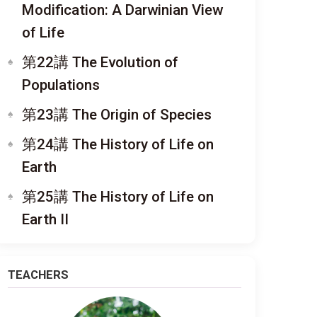
Modification: A Darwinian View
of Life
第22講 The Evolution of
Populations
第23講 The Origin of Species
第24講 The History of Life on
Earth
第25講 The History of Life on
Earth II
TEACHERS