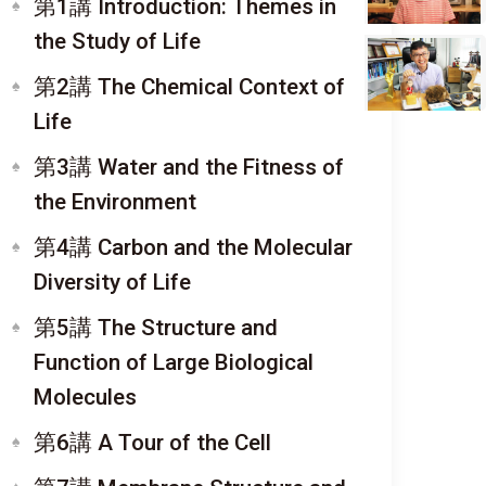
第1講 Introduction: Themes in
the Study of Life
第2講 The Chemical Context of
Life
第3講 Water and the Fitness of
the Environment
第4講 Carbon and the Molecular
Diversity of Life
第5講 The Structure and
Function of Large Biological
Molecules
第6講 A Tour of the Cell