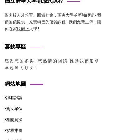
國立清華大學開放式課程
致力於人才培育、回饋社會，頂尖大學的堅強師資 - 我
們無償提供，充實縝密的優質課程 - 我們免費上傳，讓
你在家也能上大學 !
募款專區
感 謝 您 的 參 與，您 熱 情 的 回 饋 ! 推 動 我 們 追 求
卓 越 邁 向 頂 尖 !
網站地圖
課程討論
贊助單位
相關資源
授權推薦