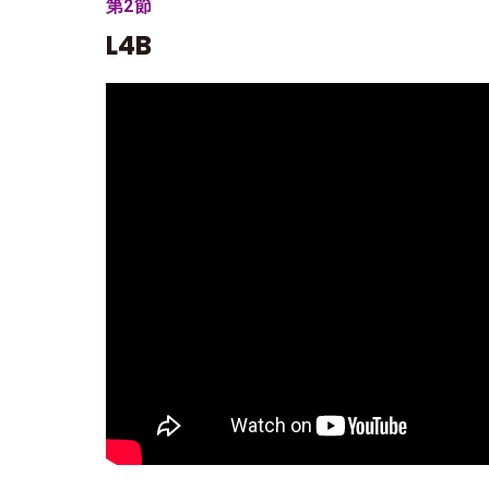
第2節
L4B