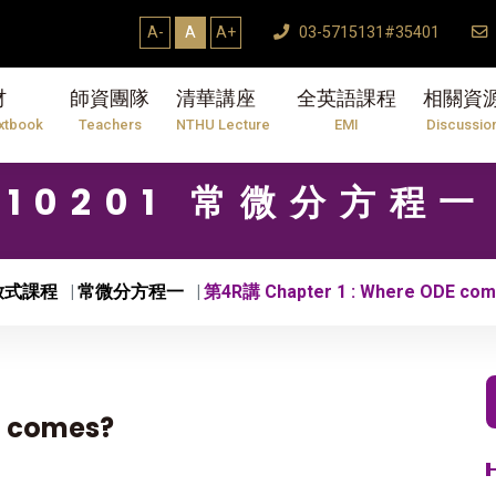
A-
A
A+
03-5715131#35401
材
師資團隊
清華講座
全英語課程
相關資
xtbook
Teachers
NTHU Lecture
EMI
Discussio
10201 常微分方程一
放式課程
常微分方程一
第4R講 Chapter 1 : Where ODE co
E comes?