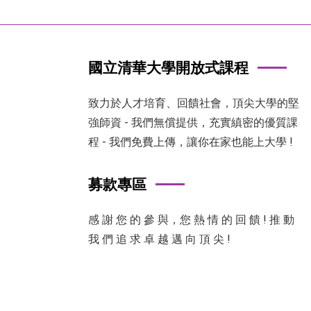
國立清華大學開放式課程
致力於人才培育、回饋社會，頂尖大學的堅
強師資 - 我們無償提供，充實縝密的優質課
程 - 我們免費上傳，讓你在家也能上大學 !
募款專區
感 謝 您 的 參 與，您 熱 情 的 回 饋 ! 推 動
我 們 追 求 卓 越 邁 向 頂 尖 !