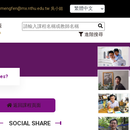
【7/31】1
mengfen@mx.nthu.edu.tw 吳小姐
源
n
進階搜尋
mes?
返回課程頁面
SOCIAL SHARE