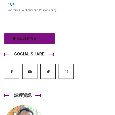
L17_B
Government Authority and Responsibility
返回課程頁面
SOCIAL SHARE
課程資訊