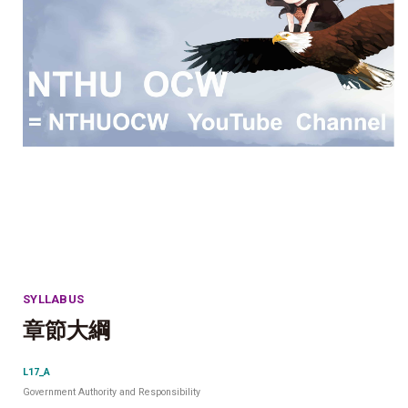
SYLLABUS
章節大綱
L17_A
Government Authority and Responsibility