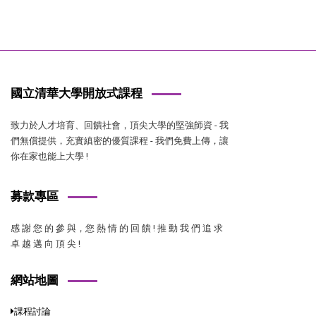
國立清華大學開放式課程
致力於人才培育、回饋社會，頂尖大學的堅強師資 - 我
們無償提供，充實縝密的優質課程 - 我們免費上傳，讓
你在家也能上大學 !
募款專區
感 謝 您 的 參 與，您 熱 情 的 回 饋 ! 推 動 我 們 追 求
卓 越 邁 向 頂 尖 !
網站地圖
課程討論