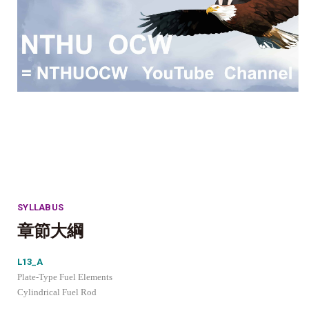
SYLLABUS
章節大綱
L13_A
Plate-Type Fuel Elements
Cylindrical Fuel Rod