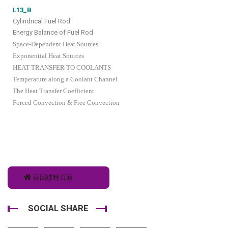
L13_B
Cylindrical Fuel Rod
Energy Balance of Fuel Rod
Space-Dependent Heat Sources
Exponential Heat Sources
HEAT TRANSFER TO COOLANTS
Temperature along a Coolant Channel
The Heat Transfer Coefficient
Forced Convection & Free Convection
返回課程頁面
SOCIAL SHARE