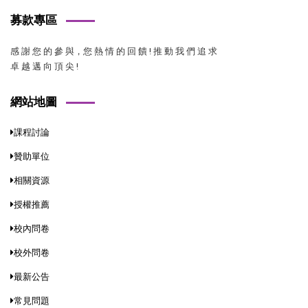
募款專區
感 謝 您 的 參 與，您 熱 情 的 回 饋 ! 推 動 我 們 追 求
卓 越 邁 向 頂 尖 !
網站地圖
課程討論
贊助單位
相關資源
授權推薦
校內問卷
校外問卷
最新公告
常見問題