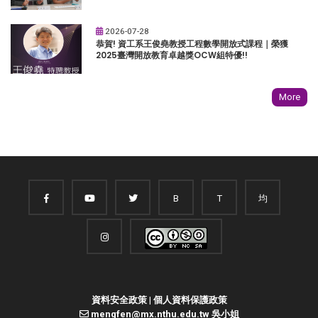
2026-07-28
恭賀! 資工系王俊堯教授工程數學開放式課程｜榮獲
2025臺灣開放教育卓越獎OCW組特優!!
More
B
T
均
資料安全政策
|
個人資料保護政策
mengfen@mx.nthu.edu.tw 吳小姐