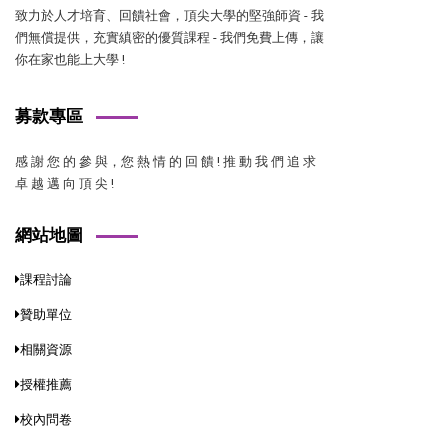
致力於人才培育、回饋社會，頂尖大學的堅強師資 - 我
們無償提供，充實縝密的優質課程 - 我們免費上傳，讓
你在家也能上大學 !
募款專區
感 謝 您 的 參 與，您 熱 情 的 回 饋 ! 推 動 我 們 追 求
卓 越 邁 向 頂 尖 !
網站地圖
課程討論
贊助單位
相關資源
授權推薦
校內問卷