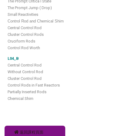
The Prompt Critica l State
The Prompt Jump ( Drop)
Small Reactivities
Control Rod and Chemical Shim
Central Control Rod
Cluster Control Rods
Cruciform Rods
Control Rod Worth
L04_B
Central Control Rod
Without Control Rod
Cluster Control Rod
Control Rods in Fast Reactors
Partially Inserted Rods
Chemical Shim
返回課程頁面