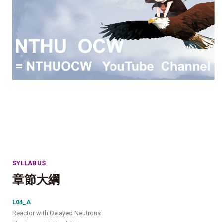
SYLLABUS
章節大綱
L04_A
Reactor with Delayed Neutrons