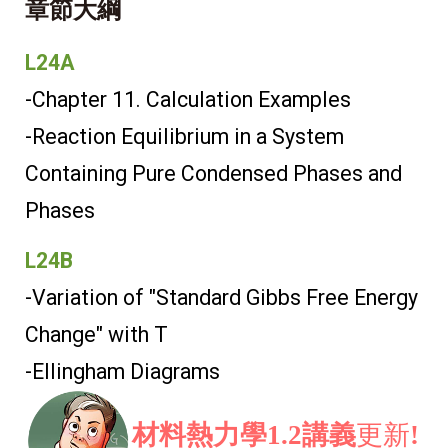
章節大綱
L24A
-Chapter 11.
Calculation Examples
-Reaction Equilibrium in a System
Containing Pure Condensed Phases and
Phases
L24B
-Variation of "Standard Gibbs Free Energy
Change" with T
-Ellingham Diagrams
材料熱力學1.2講義
更新
!