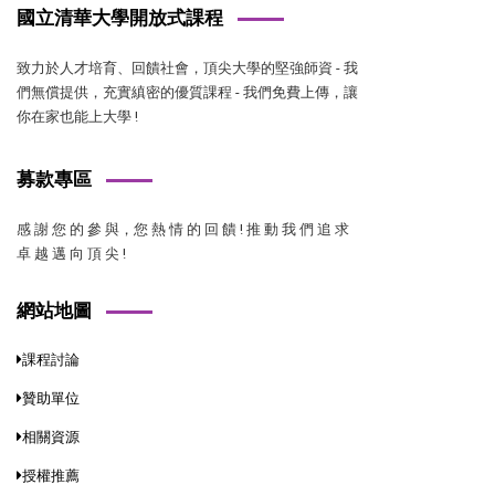
國立清華大學開放式課程
致力於人才培育、回饋社會，頂尖大學的堅強師資 - 我
們無償提供，充實縝密的優質課程 - 我們免費上傳，讓
你在家也能上大學 !
募款專區
感 謝 您 的 參 與，您 熱 情 的 回 饋 ! 推 動 我 們 追 求
卓 越 邁 向 頂 尖 !
網站地圖
課程討論
贊助單位
相關資源
授權推薦