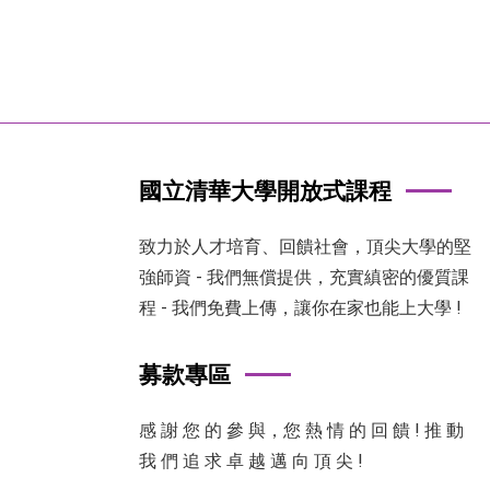
國立清華大學開放式課程
致力於人才培育、回饋社會，頂尖大學的堅
強師資 - 我們無償提供，充實縝密的優質課
程 - 我們免費上傳，讓你在家也能上大學 !
募款專區
感 謝 您 的 參 與，您 熱 情 的 回 饋 ! 推 動
我 們 追 求 卓 越 邁 向 頂 尖 !