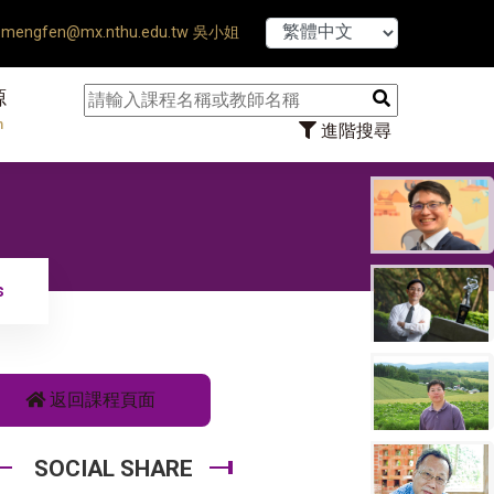
【7/31】114
mengfen@mx.nthu.edu.tw 吳小姐
源
n
進階搜尋
s
返回課程頁面
SOCIAL SHARE