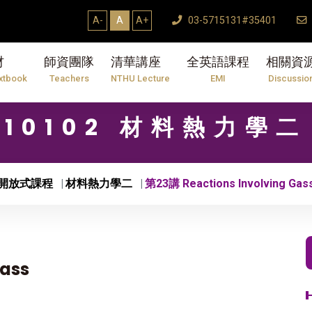
A-
A
A+
03-5715131#35401
材
師資團隊
清華講座
全英語課程
相關資
xtbook
Teachers
NTHU Lecture
EMI
Discussio
10102 材料熱力學二
開放式課程
材料熱力學二
第23講 Reactions Involving Gas
Gass