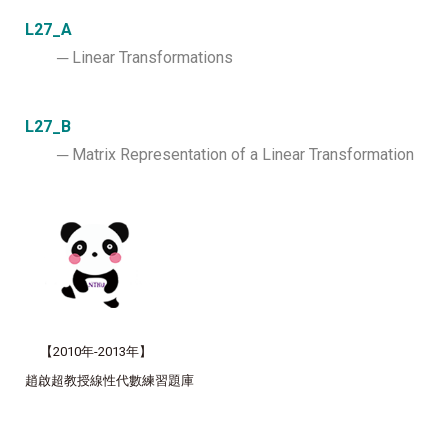
L27_A
─ Linear Transformations
L27_B
─ Matrix Representation of a Linear Transformation
【
2010年-2013年
】
趙啟超教授線性代數練習題庫