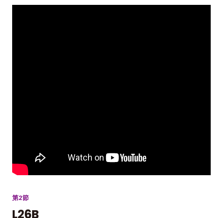
第2節
L26B