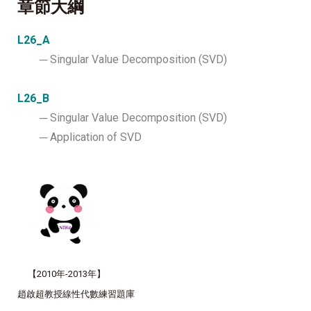
章節大綱
L26_A
─
Singular Value Decomposition (SVD)
L26_B
─ Singular Value Decomposition (SVD)
─ Application of SVD
【
2010年-2013年
】
趙啟超教授線性代數練習題庫