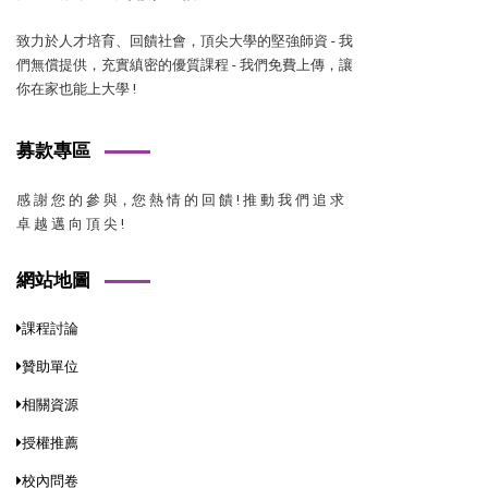
致力於人才培育、回饋社會，頂尖大學的堅強師資 - 我
們無償提供，充實縝密的優質課程 - 我們免費上傳，讓
你在家也能上大學 !
募款專區
感 謝 您 的 參 與，您 熱 情 的 回 饋 ! 推 動 我 們 追 求
卓 越 邁 向 頂 尖 !
網站地圖
課程討論
贊助單位
相關資源
授權推薦
校內問卷