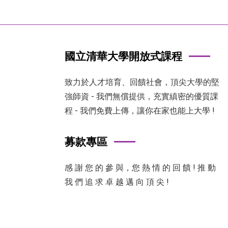
國立清華大學開放式課程
致力於人才培育、回饋社會，頂尖大學的堅
強師資 - 我們無償提供，充實縝密的優質課
程 - 我們免費上傳，讓你在家也能上大學 !
募款專區
感 謝 您 的 參 與，您 熱 情 的 回 饋 ! 推 動
我 們 追 求 卓 越 邁 向 頂 尖 !