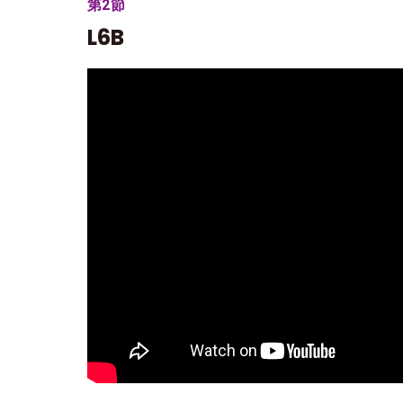
第2節
L6B