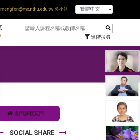
【7/31】114學年
mengfen@mx.nthu.edu.tw 吳小姐
源
n
進階搜尋
返回課程頁面
SOCIAL SHARE