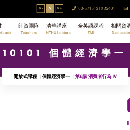
A-
A
A+
03-5715131#35401
材
師資團隊
清華講座
全英語課程
相關資
xtbook
Teachers
NTHU Lecture
EMI
Discussio
10101 個體經濟學一
開放式課程
個體經濟學一
第6講 消費者行為 IV