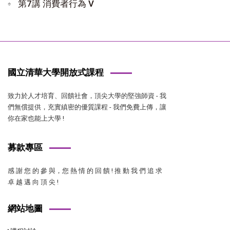
第7講 消費者行為 V
國立清華大學開放式課程
致力於人才培育、回饋社會，頂尖大學的堅強師資 - 我
們無償提供，充實縝密的優質課程 - 我們免費上傳，讓
你在家也能上大學 !
募款專區
感 謝 您 的 參 與，您 熱 情 的 回 饋 ! 推 動 我 們 追 求
卓 越 邁 向 頂 尖 !
網站地圖