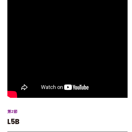
第2節
L5B