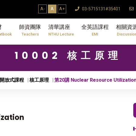
A-
A
A+
03-5715131#35401
材
師資團隊
清華講座
全英語課程
相關資
xtbook
Teachers
NTHU Lecture
EMI
Discussio
10002 核工原理
開放式課程
核工原理
第20講 Nuclear Resource Utilizatio
ization