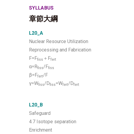
SYLLABUS
章節大綱
L20_A
Nuclear Resource Utilization
Reprocessing and Fabrication
F=F
＋F
fiss
fert
α=R
/F
fiss
fiss
β=F
/F
fert
γ=W
/D
=W
/D
fiss
fiss
fert
fert
L20_B
Safeguard
4.7 Isotope separation
Enrichment