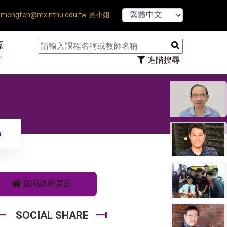
【7/31】114學
mengfen@mx.nthu.edu.tw 吳小姐
源
n
進階搜尋
n
返回課程頁面
SOCIAL SHARE