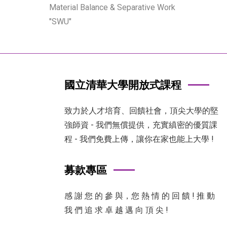
Material Balance & Separative Work
"SWU"
國立清華大學開放式課程
致力於人才培育、回饋社會，頂尖大學的堅
強師資 - 我們無償提供，充實縝密的優質課
程 - 我們免費上傳，讓你在家也能上大學 !
募款專區
感 謝 您 的 參 與，您 熱 情 的 回 饋 ! 推 動
我 們 追 求 卓 越 邁 向 頂 尖 !