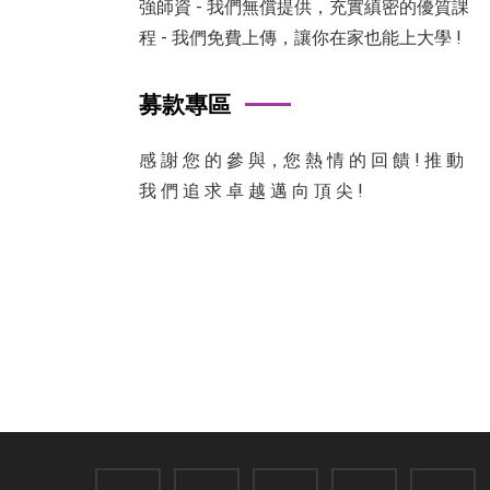
強師資 - 我們無償提供，充實縝密的優質課
程 - 我們免費上傳，讓你在家也能上大學 !
募款專區
感 謝 您 的 參 與，您 熱 情 的 回 饋 ! 推 動
我 們 追 求 卓 越 邁 向 頂 尖 !