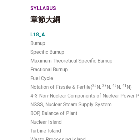
SYLLABUS
章節大綱
L18_A
Burnup
Specific Burnup
Maximum Theoretical Specific Burnup
Fractional Burnup
Fuel Cycle
25
28
49
41
Notation of Fissile & Fertile(
N,
N,
N,
N)
4-3 Non-Nuclear Components of Nuclear Power P
NSSS, Nuclear Steam Supply System
BOP, Balance of Plant
Nuclear Island
Turbine Island
Waste Processing Island