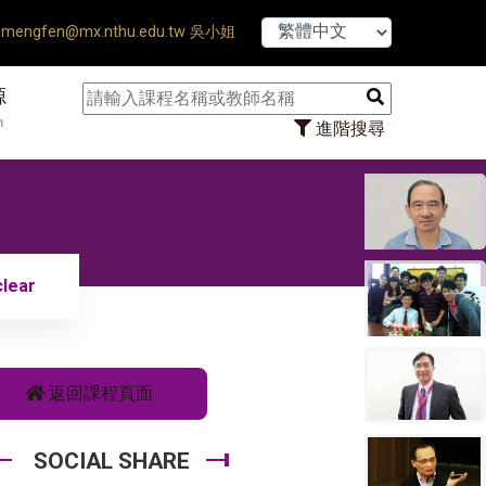
【7/31】114學年
mengfen@mx.nthu.edu.tw 吳小姐
源
n
進階搜尋
lear
返回課程頁面
SOCIAL SHARE