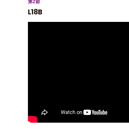
第2節
L18B