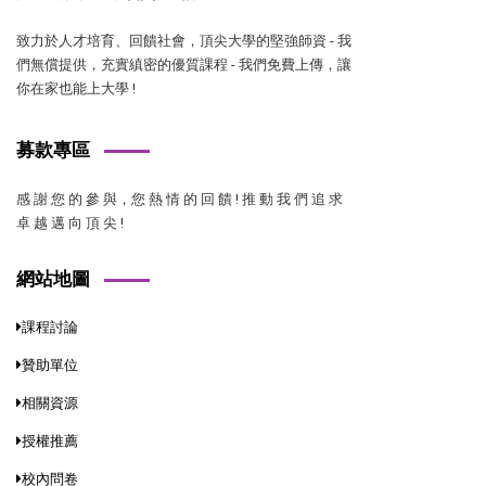
致力於人才培育、回饋社會，頂尖大學的堅強師資 - 我
們無償提供，充實縝密的優質課程 - 我們免費上傳，讓
你在家也能上大學 !
募款專區
感 謝 您 的 參 與，您 熱 情 的 回 饋 ! 推 動 我 們 追 求
卓 越 邁 向 頂 尖 !
網站地圖
課程討論
贊助單位
相關資源
授權推薦
校內問卷