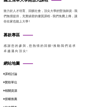
致力於人才培育、回饋社會，頂尖大學的堅強師資 - 我
們無償提供，充實縝密的優質課程 - 我們免費上傳，讓
你在家也能上大學 !
募款專區
感 謝 您 的 參 與，您 熱 情 的 回 饋 ! 推 動 我 們 追 求
卓 越 邁 向 頂 尖 !
網站地圖
課程討論
贊助單位
相關資源
授權推薦