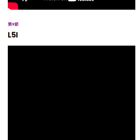
第9節
L5I