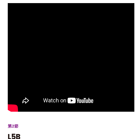
第2節
L5B