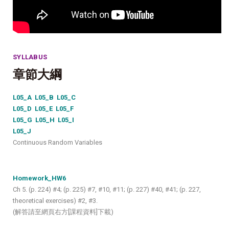
SYLLABUS
章節大綱
L05_A L05_B
L05_C
L05_D
L05_E
L05_F
L05_G
L05_H
L05_I
L05_J
Continuous Random Variables
Homework_HW6
Ch 5. (p. 224) #4; (p. 225) #7, #10, #11; (p. 227) #40, #41; (p. 227,
theoretical exercises) #2, #3.
(解答請至網頁右方[課程資料]下載)