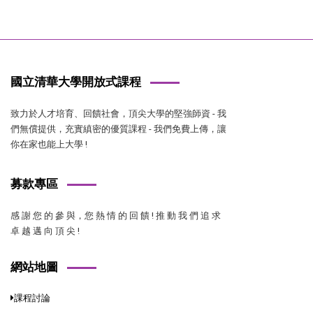
國立清華大學開放式課程
致力於人才培育、回饋社會，頂尖大學的堅強師資 - 我
們無償提供，充實縝密的優質課程 - 我們免費上傳，讓
你在家也能上大學 !
募款專區
感 謝 您 的 參 與，您 熱 情 的 回 饋 ! 推 動 我 們 追 求
卓 越 邁 向 頂 尖 !
網站地圖
課程討論