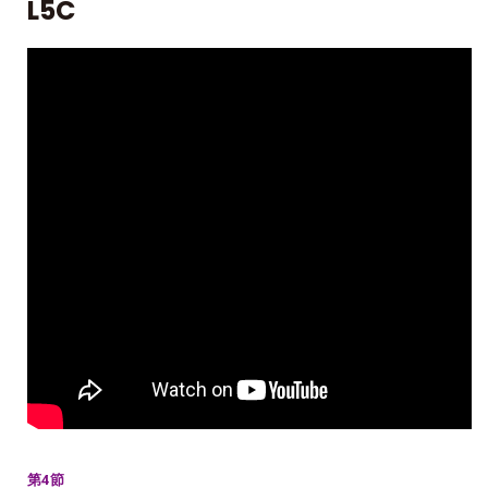
L5C
第4節