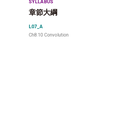
SYLLABUS
章節大綱
L07_A
Ch8.10 Convolution