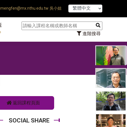
【7/31】1
mengfen@mx.nthu.edu.tw 吳小姐
源
n
進階搜尋
返回課程頁面
SOCIAL SHARE