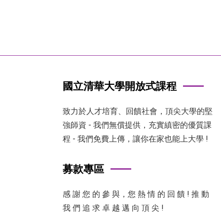
國立清華大學開放式課程
致力於人才培育、回饋社會，頂尖大學的堅
強師資 - 我們無償提供，充實縝密的優質課
程 - 我們免費上傳，讓你在家也能上大學 !
募款專區
感 謝 您 的 參 與，您 熱 情 的 回 饋 ! 推 動
我 們 追 求 卓 越 邁 向 頂 尖 !