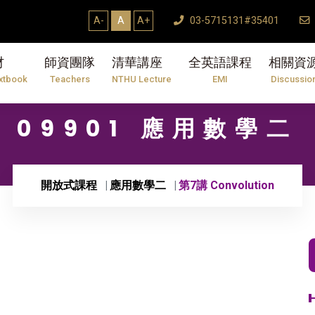
A-
A
A+
03-5715131#35401
材
師資團隊
清華講座
全英語課程
相關資
xtbook
Teachers
NTHU Lecture
EMI
Discussio
09901 應用數學二
開放式課程
應用數學二
第7講 Convolution